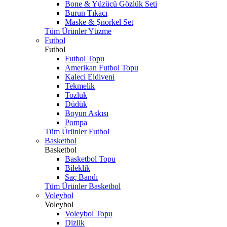
Bone & Yüzücü Gözlük Seti
Burun Tıkacı
Maske & Şnorkel Set
Tüm Ürünler Yüzme
Futbol
Futbol
Futbol Topu
Amerikan Futbol Topu
Kaleci Eldiveni
Tekmelik
Tozluk
Düdük
Boyun Askısı
Pompa
Tüm Ürünler Futbol
Basketbol
Basketbol
Basketbol Topu
Bileklik
Saç Bandı
Tüm Ürünler Basketbol
Voleybol
Voleybol
Voleybol Topu
Dizlik