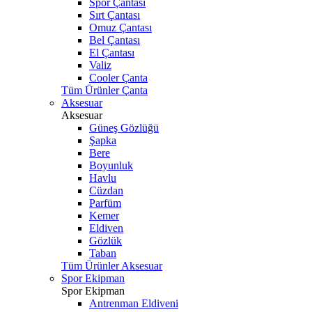
Spor Çantası
Sırt Çantası
Omuz Çantası
Bel Çantası
El Çantası
Valiz
Cooler Çanta
Tüm Ürünler Çanta
Aksesuar
Aksesuar
Güneş Gözlüğü
Şapka
Bere
Boyunluk
Havlu
Cüzdan
Parfüm
Kemer
Eldiven
Gözlük
Taban
Tüm Ürünler Aksesuar
Spor Ekipman
Spor Ekipman
Antrenman Eldiveni