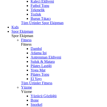
Kaleci Eldiveni
Futbol Topu
Tekmelik
Tozluk
Burun Tıkacı
Tüm Ürünler Spor Ekipman
Kıds
Spor Ekipman
Spor Ekipman
Fitness
Fitness
Dambıl
Atlama İpi
Antrenman Eldiveni
Suluk & Matara
Pilates Lastiği
Yoga Mat
Pilates Topu
El Yayı
Tüm Ürünler Fitness
Yüzme
Yüzme
Yüzücü Gözlüğü
Bone
Şnorkel