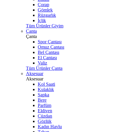
Çorap
Gömlek
Rüzgarlık
İçlik
Tüm Ürünler Giyim
Çanta
Çanta
Spor Çantası
Omuz Çantası
Bel Çantası
El Çantası
Valiz
Tüm Ürünler Çanta
Aksesuar
Aksesuar
Kol Saati
Kulaklık
Şapka
Bere
Parfüm
Eldiven
Cüzdan
Gözlük
Kadın Havlu
Taban