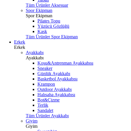
Tüm Ürünler Aksesuar
Spor Ekipman
Spor Ekipman
Pilates Topu
Yüzücü Gözlüğü
Kask
Tüm Ürünler Spor Ekipman
Erkek
Erkek
Ayakkabı
Ayakkabı
Koşu&Antrenman Ayakkabısı
Sneaker
Günlük Ayakkabı
Basketbol Ayakkabısı
Krampon
Outdoor Ayakkabı
Halısaha Ayakkabısı
Bot&Çizme
Terlik
Sandalet
Tüm Ürünler Ayakkabı
Giyim
Giyim