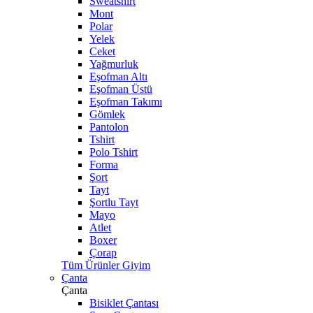
Sweatshirt
Mont
Polar
Yelek
Ceket
Yağmurluk
Eşofman Altı
Eşofman Üstü
Eşofman Takımı
Gömlek
Pantolon
Tshirt
Polo Tshirt
Forma
Şort
Tayt
Şortlu Tayt
Mayo
Atlet
Boxer
Çorap
Tüm Ürünler Giyim
Çanta
Çanta
Bisiklet Çantası