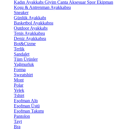
Kadın Ayakkabı
Giyim
Çanta
Aksesuar
Spor Ekipman
Koşu & Antrenman Ayakkabısı
Sneaker
Günlük Ayakkabı
Basketbol Ayakkabısı
Outdoor Ayakkabı
Tenis Ayakkabısı
Deniz Ayakkabısı
Bot&Çizme
Terlik
Sandalet
Tüm Ürünler
Yağmurluk
Forma
Sweatshirt
Mont
Polar
Yelek
Tshirt
Eşofman Altı
Eşofman Üstü
Eşofman Takımı
Pantolon
Tayt
Bra