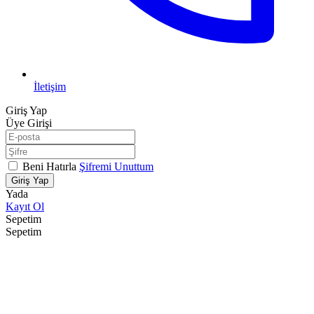
İletişim
Giriş Yap
Üye Girişi
Beni Hatırla
Şifremi Unuttum
Giriş Yap
Yada
Kayıt Ol
Sepetim
Sepetim