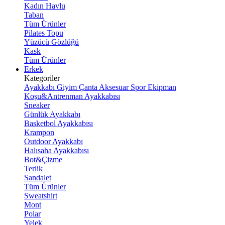
Kadın Havlu
Taban
Tüm Ürünler
Pilates Topu
Yüzücü Gözlüğü
Kask
Tüm Ürünler
Erkek
Kategoriler
Ayakkabı
Giyim
Çanta
Aksesuar
Spor Ekipman
Koşu&Antrenman Ayakkabısı
Sneaker
Günlük Ayakkabı
Basketbol Ayakkabısı
Krampon
Outdoor Ayakkabı
Halısaha Ayakkabısı
Bot&Çizme
Terlik
Sandalet
Tüm Ürünler
Sweatshirt
Mont
Polar
Yelek