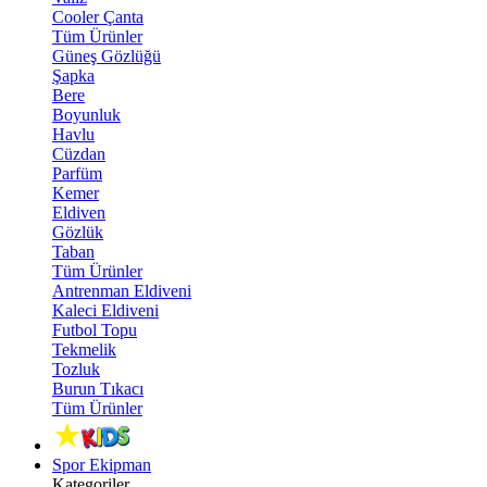
Cooler Çanta
Tüm Ürünler
Güneş Gözlüğü
Şapka
Bere
Boyunluk
Havlu
Cüzdan
Parfüm
Kemer
Eldiven
Gözlük
Taban
Tüm Ürünler
Antrenman Eldiveni
Kaleci Eldiveni
Futbol Topu
Tekmelik
Tozluk
Burun Tıkacı
Tüm Ürünler
Spor Ekipman
Kategoriler