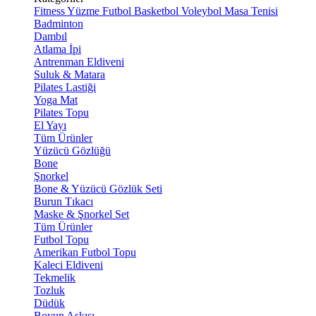
Fitness
Yüzme
Futbol
Basketbol
Voleybol
Masa Tenisi
Badminton
Dambıl
Atlama İpi
Antrenman Eldiveni
Suluk & Matara
Pilates Lastiği
Yoga Mat
Pilates Topu
El Yayı
Tüm Ürünler
Yüzücü Gözlüğü
Bone
Şnorkel
Bone & Yüzücü Gözlük Seti
Burun Tıkacı
Maske & Şnorkel Set
Tüm Ürünler
Futbol Topu
Amerikan Futbol Topu
Kaleci Eldiveni
Tekmelik
Tozluk
Düdük
Boyun Askısı