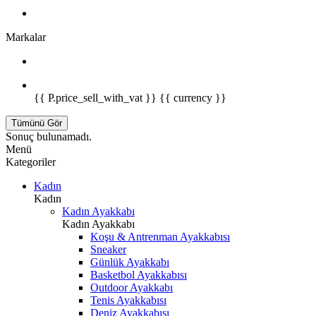
Markalar
{{ P.price_sell_with_vat }} {{ currency }}
Tümünü Gör
Sonuç bulunamadı.
Menü
Kategoriler
Kadın
Kadın
Kadın Ayakkabı
Kadın Ayakkabı
Koşu & Antrenman Ayakkabısı
Sneaker
Günlük Ayakkabı
Basketbol Ayakkabısı
Outdoor Ayakkabı
Tenis Ayakkabısı
Deniz Ayakkabısı