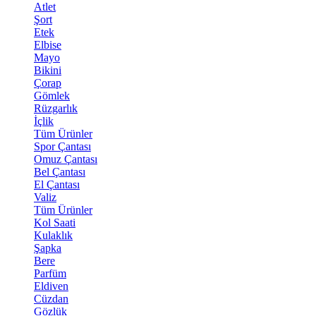
Atlet
Şort
Etek
Elbise
Mayo
Bikini
Çorap
Gömlek
Rüzgarlık
İçlik
Tüm Ürünler
Spor Çantası
Omuz Çantası
Bel Çantası
El Çantası
Valiz
Tüm Ürünler
Kol Saati
Kulaklık
Şapka
Bere
Parfüm
Eldiven
Cüzdan
Gözlük