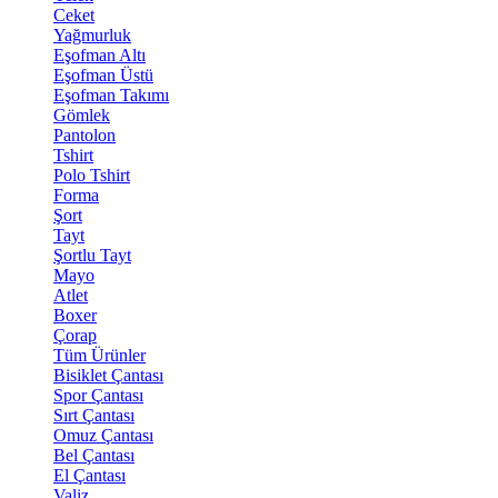
Ceket
Yağmurluk
Eşofman Altı
Eşofman Üstü
Eşofman Takımı
Gömlek
Pantolon
Tshirt
Polo Tshirt
Forma
Şort
Tayt
Şortlu Tayt
Mayo
Atlet
Boxer
Çorap
Tüm Ürünler
Bisiklet Çantası
Spor Çantası
Sırt Çantası
Omuz Çantası
Bel Çantası
El Çantası
Valiz