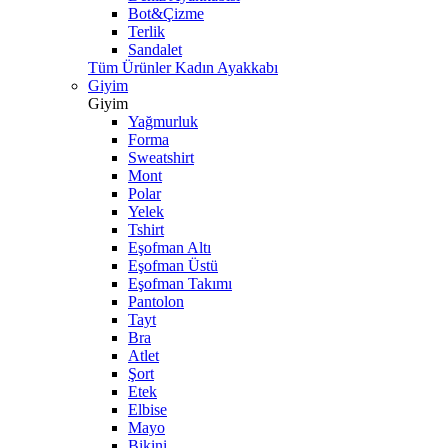
Bot&Çizme
Terlik
Sandalet
Tüm Ürünler Kadın Ayakkabı
Giyim
Giyim
Yağmurluk
Forma
Sweatshirt
Mont
Polar
Yelek
Tshirt
Eşofman Altı
Eşofman Üstü
Eşofman Takımı
Pantolon
Tayt
Bra
Atlet
Şort
Etek
Elbise
Mayo
Bikini