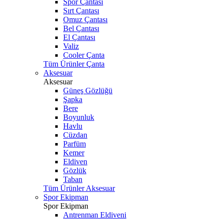
Spor Çantası
Sırt Çantası
Omuz Çantası
Bel Çantası
El Çantası
Valiz
Cooler Çanta
Tüm Ürünler Çanta
Aksesuar
Aksesuar
Güneş Gözlüğü
Şapka
Bere
Boyunluk
Havlu
Cüzdan
Parfüm
Kemer
Eldiven
Gözlük
Taban
Tüm Ürünler Aksesuar
Spor Ekipman
Spor Ekipman
Antrenman Eldiveni