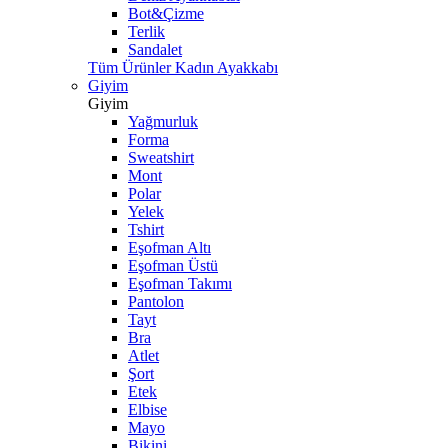
Bot&Çizme
Terlik
Sandalet
Tüm Ürünler Kadın Ayakkabı
Giyim
Giyim
Yağmurluk
Forma
Sweatshirt
Mont
Polar
Yelek
Tshirt
Eşofman Altı
Eşofman Üstü
Eşofman Takımı
Pantolon
Tayt
Bra
Atlet
Şort
Etek
Elbise
Mayo
Bikini