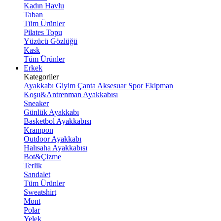
Kadın Havlu
Taban
Tüm Ürünler
Pilates Topu
Yüzücü Gözlüğü
Kask
Tüm Ürünler
Erkek
Kategoriler
Ayakkabı
Giyim
Çanta
Aksesuar
Spor Ekipman
Koşu&Antrenman Ayakkabısı
Sneaker
Günlük Ayakkabı
Basketbol Ayakkabısı
Krampon
Outdoor Ayakkabı
Halısaha Ayakkabısı
Bot&Çizme
Terlik
Sandalet
Tüm Ürünler
Sweatshirt
Mont
Polar
Yelek