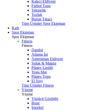
Kaleci Eldiveni
Futbol Topu
Tekmelik
Tozluk
Burun Tıkacı
Tüm Ürünler Spor Ekipman
Kıds
Spor Ekipman
Spor Ekipman
Fitness
Fitness
Dambıl
Atlama İpi
Antrenman Eldiveni
Suluk & Matara
Pilates Lastiği
Yoga Mat
Pilates Topu
El Yayı
Tüm Ürünler Fitness
Yüzme
Yüzme
Yüzücü Gözlüğü
Bone
Şnorkel