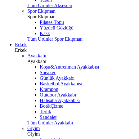
Tüm Ürünler Aksesuar
Spor Ekipman
Spor Ekipman
Pilates Topu
Yüzücü Gözlüğü
Kask
Tüm Ürünler Spor Ekipman
Erkek
Erkek
Ayakkabı
Ayakkabı
Koşu&Antrenman Ayakkabısı
Sneaker
Günlük Ayakkabı
Basketbol Ayakkabısı
Krampon
Outdoor Ayakkabı
Halısaha Ayakkabısı
Bot&Çizme
Terlik
Sandalet
Tüm Ürünler Ayakkabı
Giyim
Giyim