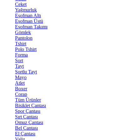
Ceket
Yağmurluk
Eşofman Altı
Eşofman Üstü
Eşofman Takımı
Gömlek
Pantolon
Tshirt
Polo Tshirt
Forma
Şort
Tayt
Şortlu Tayt
Mayo
Atlet
Boxer
Çorap
Tüm Ürünler
Bisiklet Çantası
Spor Çantası
Sırt Çantası
Omuz Çantası
Bel Çantası
El Çantası
Valiz