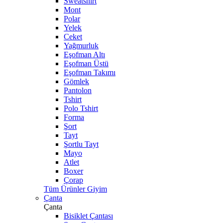
Sweatshirt
Mont
Polar
Yelek
Ceket
Yağmurluk
Eşofman Altı
Eşofman Üstü
Eşofman Takımı
Gömlek
Pantolon
Tshirt
Polo Tshirt
Forma
Şort
Tayt
Şortlu Tayt
Mayo
Atlet
Boxer
Çorap
Tüm Ürünler Giyim
Çanta
Çanta
Bisiklet Çantası