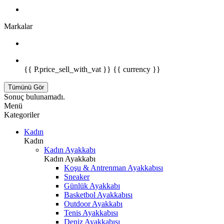
Markalar
{{ P.price_sell_with_vat }} {{ currency }}
Tümünü Gör
Sonuç bulunamadı.
Menü
Kategoriler
Kadın
Kadın
Kadın Ayakkabı
Kadın Ayakkabı
Koşu & Antrenman Ayakkabısı
Sneaker
Günlük Ayakkabı
Basketbol Ayakkabısı
Outdoor Ayakkabı
Tenis Ayakkabısı
Deniz Ayakkabısı