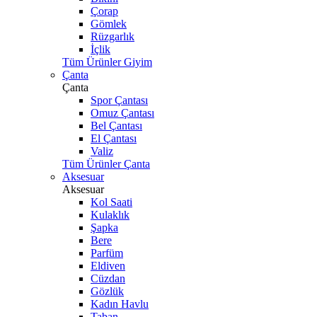
Çorap
Gömlek
Rüzgarlık
İçlik
Tüm Ürünler Giyim
Çanta
Çanta
Spor Çantası
Omuz Çantası
Bel Çantası
El Çantası
Valiz
Tüm Ürünler Çanta
Aksesuar
Aksesuar
Kol Saati
Kulaklık
Şapka
Bere
Parfüm
Eldiven
Cüzdan
Gözlük
Kadın Havlu
Taban