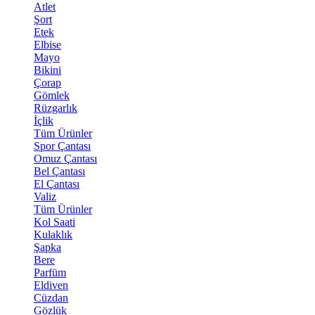
Atlet
Şort
Etek
Elbise
Mayo
Bikini
Çorap
Gömlek
Rüzgarlık
İçlik
Tüm Ürünler
Spor Çantası
Omuz Çantası
Bel Çantası
El Çantası
Valiz
Tüm Ürünler
Kol Saati
Kulaklık
Şapka
Bere
Parfüm
Eldiven
Cüzdan
Gözlük