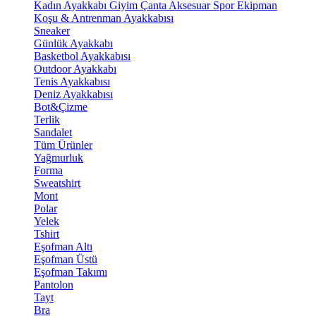
Kadın Ayakkabı
Giyim
Çanta
Aksesuar
Spor Ekipman
Koşu & Antrenman Ayakkabısı
Sneaker
Günlük Ayakkabı
Basketbol Ayakkabısı
Outdoor Ayakkabı
Tenis Ayakkabısı
Deniz Ayakkabısı
Bot&Çizme
Terlik
Sandalet
Tüm Ürünler
Yağmurluk
Forma
Sweatshirt
Mont
Polar
Yelek
Tshirt
Eşofman Altı
Eşofman Üstü
Eşofman Takımı
Pantolon
Tayt
Bra