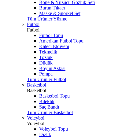
Bone & Yüzücü Gözlük Seti
Burun Tıkacı
Maske & Şnorkel Set
Tüm Ürünler Yüzme
Futbol
Futbol
Futbol Topu
Amerikan Futbol Topu
Kaleci Eldiveni
Tekmelik
Tozluk
Düdük
Boyun Askısı
Pompa
Tüm Ürünler Futbol
Basketbol
Basketbol
Basketbol Topu
Bileklik
Saç Bandı
Tüm Ürünler Basketbol
Voleybol
Voleybol
Voleybol Topu
Dizlik