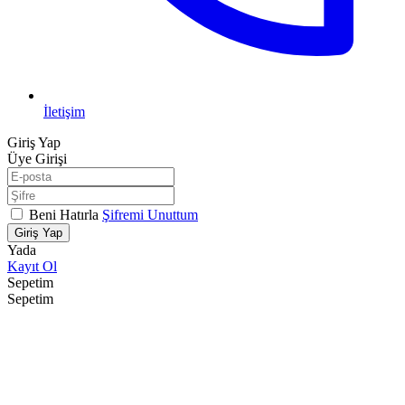
İletişim
Giriş Yap
Üye Girişi
Beni Hatırla
Şifremi Unuttum
Giriş Yap
Yada
Kayıt Ol
Sepetim
Sepetim