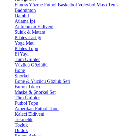
Fitness
Yüzme
Futbol
Basketbol
Voleybol
Masa Tenisi
Badminton
Dambıl
Atlama İpi
Antrenman Eldiveni
Suluk & Matara
Pilates Lastiği
Yoga Mat
Pilates Topu
El Yayı
Tüm Ürünler
Yüzücü Gözlüğü
Bone
Şnorkel
Bone & Yüzücü Gözlük Seti
Burun Tıkacı
Maske & Şnorkel Set
Tüm Ürünler
Futbol Topu
Amerikan Futbol Topu
Kaleci Eldiveni
Tekmelik
Tozluk
Düdük
Boyun Askısı