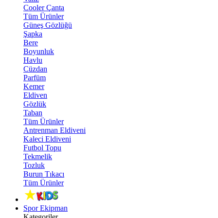
Cooler Çanta
Tüm Ürünler
Güneş Gözlüğü
Şapka
Bere
Boyunluk
Havlu
Cüzdan
Parfüm
Kemer
Eldiven
Gözlük
Taban
Tüm Ürünler
Antrenman Eldiveni
Kaleci Eldiveni
Futbol Topu
Tekmelik
Tozluk
Burun Tıkacı
Tüm Ürünler
Spor Ekipman
Kategoriler