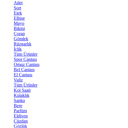
Atlet
Şort
Etek
Elbise
Mayo
Bikini
Çorap
Gömlek
Rüzgarlık
İçlik
Tüm Ürünler
Spor Çantası
Omuz Çantası
Bel Çantası
El Çantası
Valiz
Tüm Ürünler
Kol Saati
Kulaklık
Şapka
Bere
Parfüm
Eldiven
Cüzdan
Gözlük