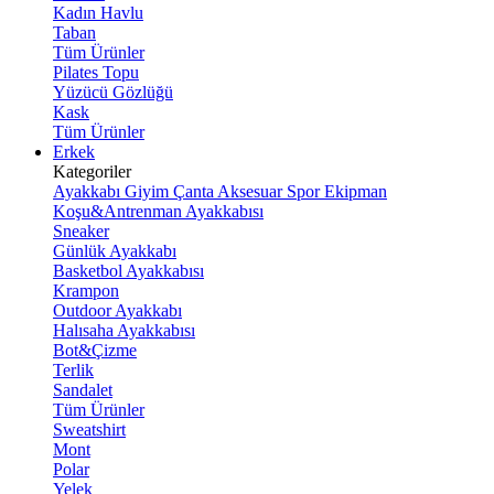
Kadın Havlu
Taban
Tüm Ürünler
Pilates Topu
Yüzücü Gözlüğü
Kask
Tüm Ürünler
Erkek
Kategoriler
Ayakkabı
Giyim
Çanta
Aksesuar
Spor Ekipman
Koşu&Antrenman Ayakkabısı
Sneaker
Günlük Ayakkabı
Basketbol Ayakkabısı
Krampon
Outdoor Ayakkabı
Halısaha Ayakkabısı
Bot&Çizme
Terlik
Sandalet
Tüm Ürünler
Sweatshirt
Mont
Polar
Yelek