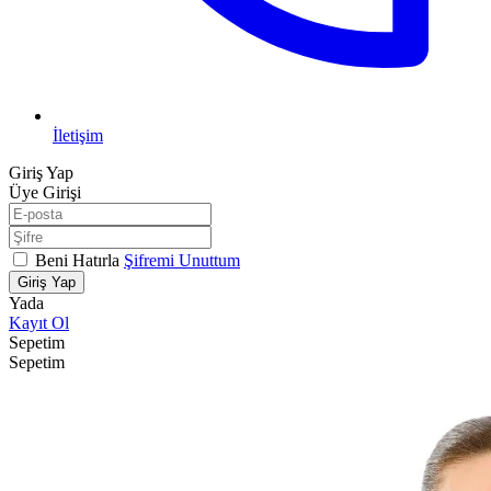
İletişim
Giriş Yap
Üye Girişi
Beni Hatırla
Şifremi Unuttum
Giriş Yap
Yada
Kayıt Ol
Sepetim
Sepetim