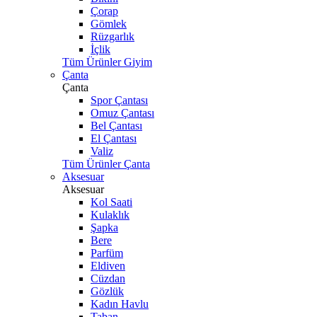
Çorap
Gömlek
Rüzgarlık
İçlik
Tüm Ürünler Giyim
Çanta
Çanta
Spor Çantası
Omuz Çantası
Bel Çantası
El Çantası
Valiz
Tüm Ürünler Çanta
Aksesuar
Aksesuar
Kol Saati
Kulaklık
Şapka
Bere
Parfüm
Eldiven
Cüzdan
Gözlük
Kadın Havlu
Taban