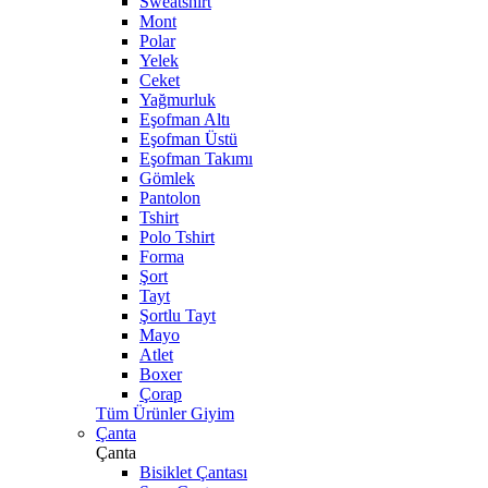
Sweatshirt
Mont
Polar
Yelek
Ceket
Yağmurluk
Eşofman Altı
Eşofman Üstü
Eşofman Takımı
Gömlek
Pantolon
Tshirt
Polo Tshirt
Forma
Şort
Tayt
Şortlu Tayt
Mayo
Atlet
Boxer
Çorap
Tüm Ürünler Giyim
Çanta
Çanta
Bisiklet Çantası