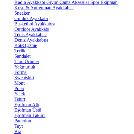
Kadın Ayakkabı
Giyim
Çanta
Aksesuar
Spor Ekipman
Koşu & Antrenman Ayakkabısı
Sneaker
Günlük Ayakkabı
Basketbol Ayakkabısı
Outdoor Ayakkabı
Tenis Ayakkabısı
Deniz Ayakkabısı
Bot&Çizme
Terlik
Sandalet
Tüm Ürünler
Yağmurluk
Forma
Sweatshirt
Mont
Polar
Yelek
Tshirt
Eşofman Altı
Eşofman Üstü
Eşofman Takımı
Pantolon
Tayt
Bra