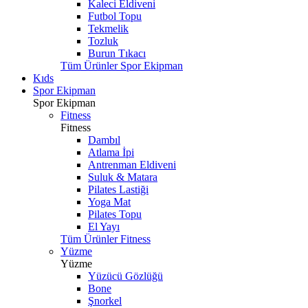
Kaleci Eldiveni
Futbol Topu
Tekmelik
Tozluk
Burun Tıkacı
Tüm Ürünler Spor Ekipman
Kıds
Spor Ekipman
Spor Ekipman
Fitness
Fitness
Dambıl
Atlama İpi
Antrenman Eldiveni
Suluk & Matara
Pilates Lastiği
Yoga Mat
Pilates Topu
El Yayı
Tüm Ürünler Fitness
Yüzme
Yüzme
Yüzücü Gözlüğü
Bone
Şnorkel