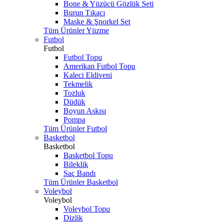
Bone & Yüzücü Gözlük Seti
Burun Tıkacı
Maske & Şnorkel Set
Tüm Ürünler Yüzme
Futbol
Futbol
Futbol Topu
Amerikan Futbol Topu
Kaleci Eldiveni
Tekmelik
Tozluk
Düdük
Boyun Askısı
Pompa
Tüm Ürünler Futbol
Basketbol
Basketbol
Basketbol Topu
Bileklik
Saç Bandı
Tüm Ürünler Basketbol
Voleybol
Voleybol
Voleybol Topu
Dizlik