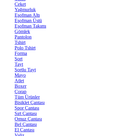
Ceket
Yağmurluk
Eşofman Altı
Eşofman Üstü
Eşofman Takımı
Gömlek
Pantolon
Tshirt
Polo Tshirt
Forma
Şort
Tayt
Şortlu Tayt
Mayo
Atlet
Boxer
Çorap
Tüm Ürünler
Bisiklet Çantası
Spor Çantası
Sırt Çantası
Omuz Çantası
Bel Çantası
El Çantası
Valiz