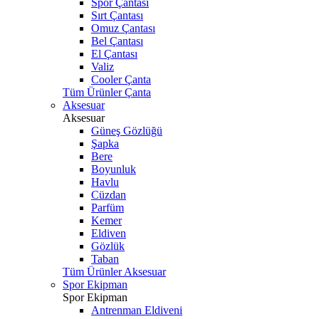
Spor Çantası
Sırt Çantası
Omuz Çantası
Bel Çantası
El Çantası
Valiz
Cooler Çanta
Tüm Ürünler Çanta
Aksesuar
Aksesuar
Güneş Gözlüğü
Şapka
Bere
Boyunluk
Havlu
Cüzdan
Parfüm
Kemer
Eldiven
Gözlük
Taban
Tüm Ürünler Aksesuar
Spor Ekipman
Spor Ekipman
Antrenman Eldiveni