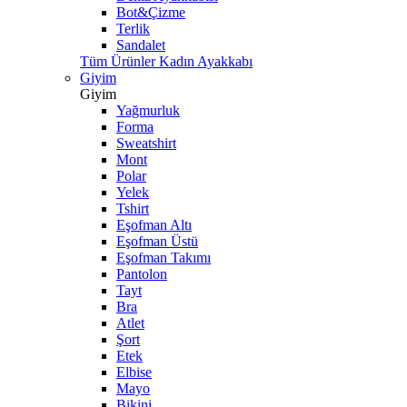
Bot&Çizme
Terlik
Sandalet
Tüm Ürünler Kadın Ayakkabı
Giyim
Giyim
Yağmurluk
Forma
Sweatshirt
Mont
Polar
Yelek
Tshirt
Eşofman Altı
Eşofman Üstü
Eşofman Takımı
Pantolon
Tayt
Bra
Atlet
Şort
Etek
Elbise
Mayo
Bikini