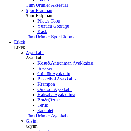
Tüm Ürünler Aksesuar
Spor Ekipman
Spor Ekipman
Pilates Topu
Yüzücü Gözlüğü
Kask
Tüm Ürünler Spor Ekipman
Erkek
Erkek
Ayakkabı
Ayakkabı
Koşu&Antrenman Ayakkabısı
Sneaker
Günlük Ayakkabı
Basketbol Ayakkabısı
Krampon
Outdoor Ayakkabı
Halısaha Ayakkabısı
Bot&Çizme
Terlik
Sandalet
Tüm Ürünler Ayakkabı
Giyim
Giyim