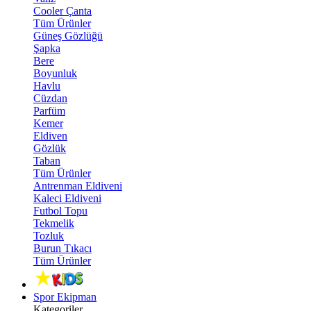
Cooler Çanta
Tüm Ürünler
Güneş Gözlüğü
Şapka
Bere
Boyunluk
Havlu
Cüzdan
Parfüm
Kemer
Eldiven
Gözlük
Taban
Tüm Ürünler
Antrenman Eldiveni
Kaleci Eldiveni
Futbol Topu
Tekmelik
Tozluk
Burun Tıkacı
Tüm Ürünler
Spor Ekipman
Kategoriler