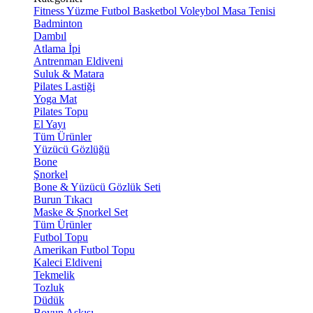
Fitness
Yüzme
Futbol
Basketbol
Voleybol
Masa Tenisi
Badminton
Dambıl
Atlama İpi
Antrenman Eldiveni
Suluk & Matara
Pilates Lastiği
Yoga Mat
Pilates Topu
El Yayı
Tüm Ürünler
Yüzücü Gözlüğü
Bone
Şnorkel
Bone & Yüzücü Gözlük Seti
Burun Tıkacı
Maske & Şnorkel Set
Tüm Ürünler
Futbol Topu
Amerikan Futbol Topu
Kaleci Eldiveni
Tekmelik
Tozluk
Düdük
Boyun Askısı