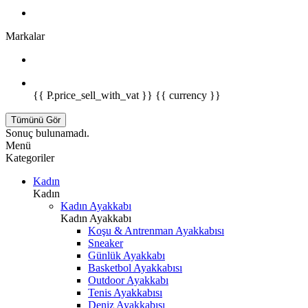
Markalar
{{ P.price_sell_with_vat }} {{ currency }}
Tümünü Gör
Sonuç bulunamadı.
Menü
Kategoriler
Kadın
Kadın
Kadın Ayakkabı
Kadın Ayakkabı
Koşu & Antrenman Ayakkabısı
Sneaker
Günlük Ayakkabı
Basketbol Ayakkabısı
Outdoor Ayakkabı
Tenis Ayakkabısı
Deniz Ayakkabısı