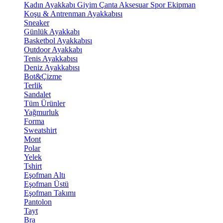
Kadın Ayakkabı
Giyim
Çanta
Aksesuar
Spor Ekipman
Koşu & Antrenman Ayakkabısı
Sneaker
Günlük Ayakkabı
Basketbol Ayakkabısı
Outdoor Ayakkabı
Tenis Ayakkabısı
Deniz Ayakkabısı
Bot&Çizme
Terlik
Sandalet
Tüm Ürünler
Yağmurluk
Forma
Sweatshirt
Mont
Polar
Yelek
Tshirt
Eşofman Altı
Eşofman Üstü
Eşofman Takımı
Pantolon
Tayt
Bra