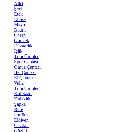
Atlet
Şort
Etek
Elbise
Mayo
Bikini
Çorap
Gömlek
Rüzgarlık
İçlik
Tüm Ürünler
Spor Çantası
Omuz Çantası
Bel Çantası
El Çantası
Valiz
Tüm Ürünler
Kol Saati
Kulaklık
Şapka
Bere
Parfüm
Eldiven
Cüzdan
Gözlük