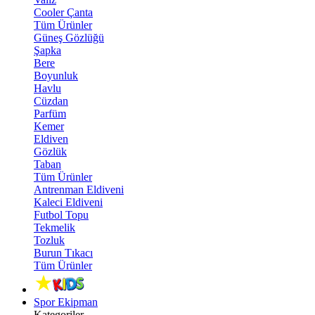
Cooler Çanta
Tüm Ürünler
Güneş Gözlüğü
Şapka
Bere
Boyunluk
Havlu
Cüzdan
Parfüm
Kemer
Eldiven
Gözlük
Taban
Tüm Ürünler
Antrenman Eldiveni
Kaleci Eldiveni
Futbol Topu
Tekmelik
Tozluk
Burun Tıkacı
Tüm Ürünler
Spor Ekipman
Kategoriler