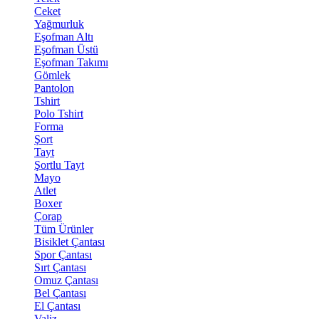
Ceket
Yağmurluk
Eşofman Altı
Eşofman Üstü
Eşofman Takımı
Gömlek
Pantolon
Tshirt
Polo Tshirt
Forma
Şort
Tayt
Şortlu Tayt
Mayo
Atlet
Boxer
Çorap
Tüm Ürünler
Bisiklet Çantası
Spor Çantası
Sırt Çantası
Omuz Çantası
Bel Çantası
El Çantası
Valiz