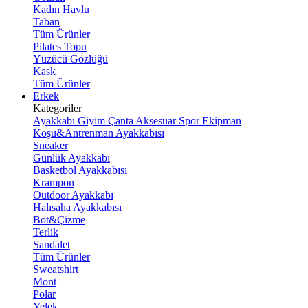
Kadın Havlu
Taban
Tüm Ürünler
Pilates Topu
Yüzücü Gözlüğü
Kask
Tüm Ürünler
Erkek
Kategoriler
Ayakkabı
Giyim
Çanta
Aksesuar
Spor Ekipman
Koşu&Antrenman Ayakkabısı
Sneaker
Günlük Ayakkabı
Basketbol Ayakkabısı
Krampon
Outdoor Ayakkabı
Halısaha Ayakkabısı
Bot&Çizme
Terlik
Sandalet
Tüm Ürünler
Sweatshirt
Mont
Polar
Yelek