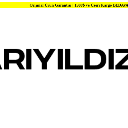
Orijinal Ürün Garantisi | 1500₺ ve Üzeri Kargo BEDAVA | Dünya Marka