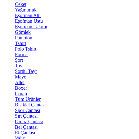
Ceket
Yağmurluk
Eşofman Altı
Eşofman Üstü
Eşofman Takımı
Gömlek
Pantolon
Tshirt
Polo Tshirt
Forma
Şort
Tayt
Şortlu Tayt
Mayo
Atlet
Boxer
Çorap
Tüm Ürünler
Bisiklet Çantası
Spor Çantası
Sırt Çantası
Omuz Çantası
Bel Çantası
El Çantası
Valiz