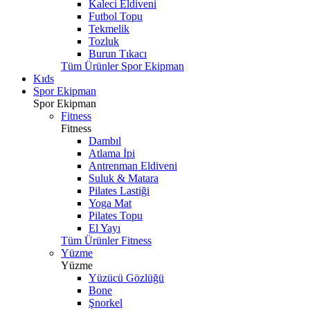
Kaleci Eldiveni
Futbol Topu
Tekmelik
Tozluk
Burun Tıkacı
Tüm Ürünler Spor Ekipman
Kıds
Spor Ekipman
Spor Ekipman
Fitness
Fitness
Dambıl
Atlama İpi
Antrenman Eldiveni
Suluk & Matara
Pilates Lastiği
Yoga Mat
Pilates Topu
El Yayı
Tüm Ürünler Fitness
Yüzme
Yüzme
Yüzücü Gözlüğü
Bone
Şnorkel