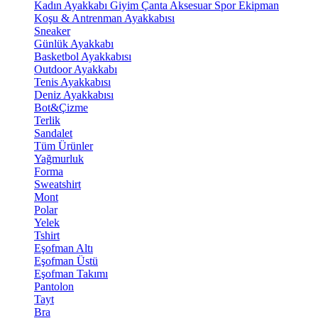
Kadın Ayakkabı
Giyim
Çanta
Aksesuar
Spor Ekipman
Koşu & Antrenman Ayakkabısı
Sneaker
Günlük Ayakkabı
Basketbol Ayakkabısı
Outdoor Ayakkabı
Tenis Ayakkabısı
Deniz Ayakkabısı
Bot&Çizme
Terlik
Sandalet
Tüm Ürünler
Yağmurluk
Forma
Sweatshirt
Mont
Polar
Yelek
Tshirt
Eşofman Altı
Eşofman Üstü
Eşofman Takımı
Pantolon
Tayt
Bra