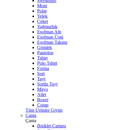
Sweatshirt
Mont
Polar
Yelek
Ceket
Yağmurluk
Eşofman Altı
Eşofman Üstü
Eşofman Takımı
Gömlek
Pantolon
Tshirt
Polo Tshirt
Forma
Şort
Tayt
Şortlu Tayt
Mayo
Atlet
Boxer
Çorap
Tüm Ürünler Giyim
Çanta
Çanta
Bisiklet Çantası