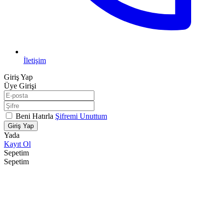
İletişim
Giriş Yap
Üye Girişi
Beni Hatırla
Şifremi Unuttum
Giriş Yap
Yada
Kayıt Ol
Sepetim
Sepetim