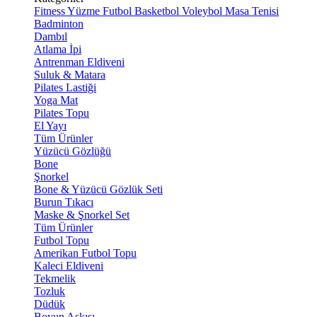
Fitness
Yüzme
Futbol
Basketbol
Voleybol
Masa Tenisi
Badminton
Dambıl
Atlama İpi
Antrenman Eldiveni
Suluk & Matara
Pilates Lastiği
Yoga Mat
Pilates Topu
El Yayı
Tüm Ürünler
Yüzücü Gözlüğü
Bone
Şnorkel
Bone & Yüzücü Gözlük Seti
Burun Tıkacı
Maske & Şnorkel Set
Tüm Ürünler
Futbol Topu
Amerikan Futbol Topu
Kaleci Eldiveni
Tekmelik
Tozluk
Düdük
Boyun Askısı