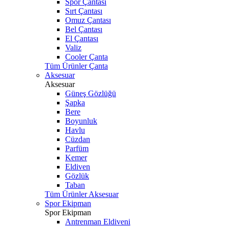
Spor Çantası
Sırt Çantası
Omuz Çantası
Bel Çantası
El Çantası
Valiz
Cooler Çanta
Tüm Ürünler Çanta
Aksesuar
Aksesuar
Güneş Gözlüğü
Şapka
Bere
Boyunluk
Havlu
Cüzdan
Parfüm
Kemer
Eldiven
Gözlük
Taban
Tüm Ürünler Aksesuar
Spor Ekipman
Spor Ekipman
Antrenman Eldiveni