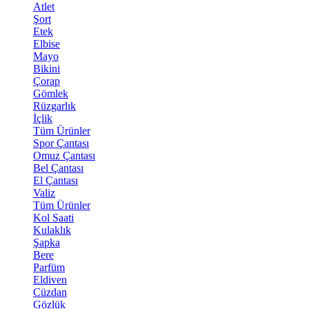
Atlet
Şort
Etek
Elbise
Mayo
Bikini
Çorap
Gömlek
Rüzgarlık
İçlik
Tüm Ürünler
Spor Çantası
Omuz Çantası
Bel Çantası
El Çantası
Valiz
Tüm Ürünler
Kol Saati
Kulaklık
Şapka
Bere
Parfüm
Eldiven
Cüzdan
Gözlük