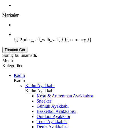
Markalar
{{ P.price_sell_with_vat }} {{ currency }}
Tümünü Gör
Sonuç bulunamadı.
Menü
Kategoriler
Kadın
Kadın
Kadın Ayakkabı
Kadın Ayakkabı
Koşu & Antrenman Ayakkabısı
Sneaker
Günlük Ayakkabı
Basketbol Ayakkabısı
Outdoor Ayakkabı
Tenis Ayakkabısı
Deniz Ayakkabısı