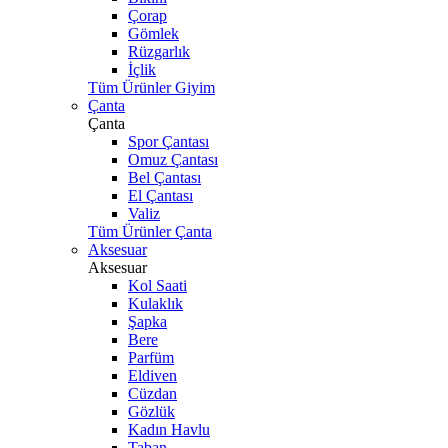
Çorap
Gömlek
Rüzgarlık
İçlik
Tüm Ürünler Giyim
Çanta
Çanta
Spor Çantası
Omuz Çantası
Bel Çantası
El Çantası
Valiz
Tüm Ürünler Çanta
Aksesuar
Aksesuar
Kol Saati
Kulaklık
Şapka
Bere
Parfüm
Eldiven
Cüzdan
Gözlük
Kadın Havlu
Taban