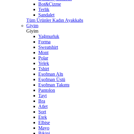
Bot&Çizme
Terlik
Sandalet
Tüm Ürünler Kadın Ayakkabı
Giyim
Giyim
Yağmurluk
Forma
Sweatshirt
Mont
Polar
Yelek
Tshirt
Eşofman Altı
Eşofman Üstü
Eşofman Takımı
Pantolon
Tayt
Bra
Atlet
Şort
Etek
Elbise
Mayo
Bikini