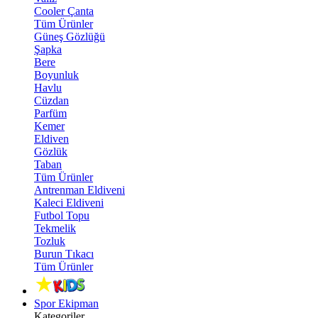
Cooler Çanta
Tüm Ürünler
Güneş Gözlüğü
Şapka
Bere
Boyunluk
Havlu
Cüzdan
Parfüm
Kemer
Eldiven
Gözlük
Taban
Tüm Ürünler
Antrenman Eldiveni
Kaleci Eldiveni
Futbol Topu
Tekmelik
Tozluk
Burun Tıkacı
Tüm Ürünler
Spor Ekipman
Kategoriler