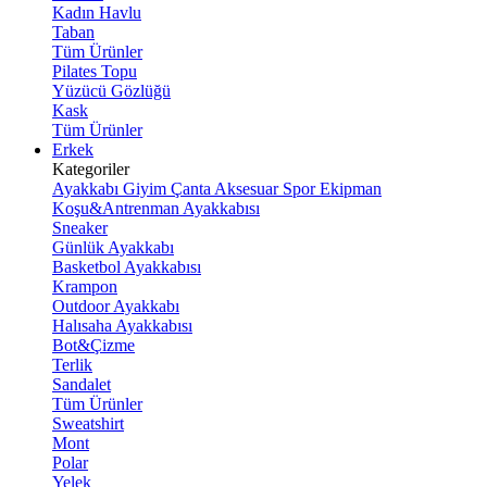
Kadın Havlu
Taban
Tüm Ürünler
Pilates Topu
Yüzücü Gözlüğü
Kask
Tüm Ürünler
Erkek
Kategoriler
Ayakkabı
Giyim
Çanta
Aksesuar
Spor Ekipman
Koşu&Antrenman Ayakkabısı
Sneaker
Günlük Ayakkabı
Basketbol Ayakkabısı
Krampon
Outdoor Ayakkabı
Halısaha Ayakkabısı
Bot&Çizme
Terlik
Sandalet
Tüm Ürünler
Sweatshirt
Mont
Polar
Yelek