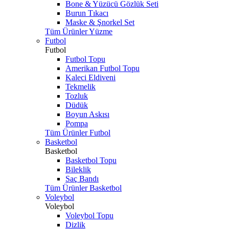
Bone & Yüzücü Gözlük Seti
Burun Tıkacı
Maske & Şnorkel Set
Tüm Ürünler Yüzme
Futbol
Futbol
Futbol Topu
Amerikan Futbol Topu
Kaleci Eldiveni
Tekmelik
Tozluk
Düdük
Boyun Askısı
Pompa
Tüm Ürünler Futbol
Basketbol
Basketbol
Basketbol Topu
Bileklik
Saç Bandı
Tüm Ürünler Basketbol
Voleybol
Voleybol
Voleybol Topu
Dizlik