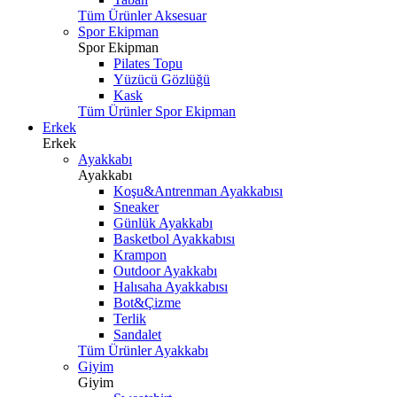
Tüm Ürünler Aksesuar
Spor Ekipman
Spor Ekipman
Pilates Topu
Yüzücü Gözlüğü
Kask
Tüm Ürünler Spor Ekipman
Erkek
Erkek
Ayakkabı
Ayakkabı
Koşu&Antrenman Ayakkabısı
Sneaker
Günlük Ayakkabı
Basketbol Ayakkabısı
Krampon
Outdoor Ayakkabı
Halısaha Ayakkabısı
Bot&Çizme
Terlik
Sandalet
Tüm Ürünler Ayakkabı
Giyim
Giyim