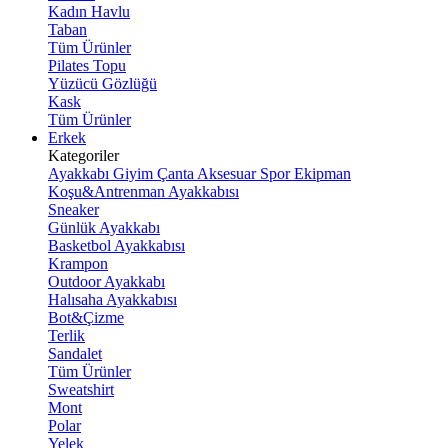
Kadın Havlu
Taban
Tüm Ürünler
Pilates Topu
Yüzücü Gözlüğü
Kask
Tüm Ürünler
Erkek
Kategoriler
Ayakkabı
Giyim
Çanta
Aksesuar
Spor Ekipman
Koşu&Antrenman Ayakkabısı
Sneaker
Günlük Ayakkabı
Basketbol Ayakkabısı
Krampon
Outdoor Ayakkabı
Halısaha Ayakkabısı
Bot&Çizme
Terlik
Sandalet
Tüm Ürünler
Sweatshirt
Mont
Polar
Yelek