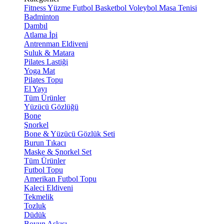
Fitness
Yüzme
Futbol
Basketbol
Voleybol
Masa Tenisi
Badminton
Dambıl
Atlama İpi
Antrenman Eldiveni
Suluk & Matara
Pilates Lastiği
Yoga Mat
Pilates Topu
El Yayı
Tüm Ürünler
Yüzücü Gözlüğü
Bone
Şnorkel
Bone & Yüzücü Gözlük Seti
Burun Tıkacı
Maske & Şnorkel Set
Tüm Ürünler
Futbol Topu
Amerikan Futbol Topu
Kaleci Eldiveni
Tekmelik
Tozluk
Düdük
Boyun Askısı