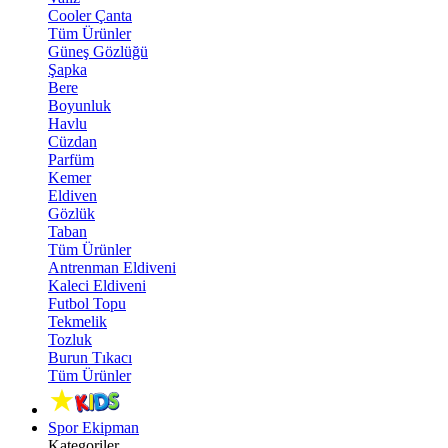
Cooler Çanta
Tüm Ürünler
Güneş Gözlüğü
Şapka
Bere
Boyunluk
Havlu
Cüzdan
Parfüm
Kemer
Eldiven
Gözlük
Taban
Tüm Ürünler
Antrenman Eldiveni
Kaleci Eldiveni
Futbol Topu
Tekmelik
Tozluk
Burun Tıkacı
Tüm Ürünler
Spor Ekipman
Kategoriler