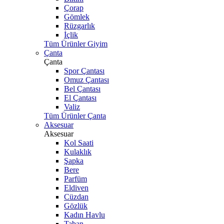
Çorap
Gömlek
Rüzgarlık
İçlik
Tüm Ürünler Giyim
Çanta
Çanta
Spor Çantası
Omuz Çantası
Bel Çantası
El Çantası
Valiz
Tüm Ürünler Çanta
Aksesuar
Aksesuar
Kol Saati
Kulaklık
Şapka
Bere
Parfüm
Eldiven
Cüzdan
Gözlük
Kadın Havlu
Taban