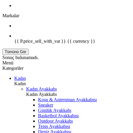
Markalar
{{ P.price_sell_with_vat }} {{ currency }}
Tümünü Gör
Sonuç bulunamadı.
Menü
Kategoriler
Kadın
Kadın
Kadın Ayakkabı
Kadın Ayakkabı
Koşu & Antrenman Ayakkabısı
Sneaker
Günlük Ayakkabı
Basketbol Ayakkabısı
Outdoor Ayakkabı
Tenis Ayakkabısı
Deniz Ayakkabısı