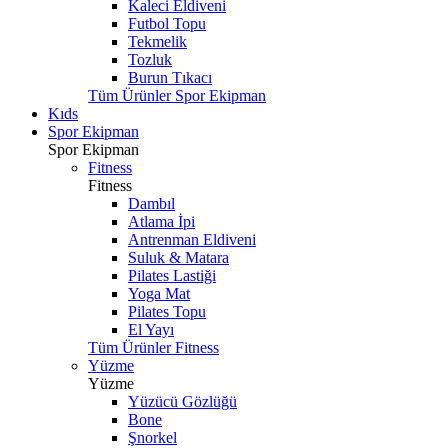
Kaleci Eldiveni
Futbol Topu
Tekmelik
Tozluk
Burun Tıkacı
Tüm Ürünler Spor Ekipman
Kıds
Spor Ekipman
Spor Ekipman
Fitness
Fitness
Dambıl
Atlama İpi
Antrenman Eldiveni
Suluk & Matara
Pilates Lastiği
Yoga Mat
Pilates Topu
El Yayı
Tüm Ürünler Fitness
Yüzme
Yüzme
Yüzücü Gözlüğü
Bone
Şnorkel