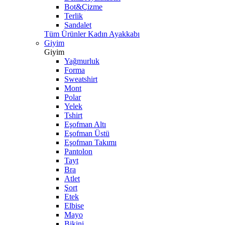
Bot&Çizme
Terlik
Sandalet
Tüm Ürünler Kadın Ayakkabı
Giyim
Giyim
Yağmurluk
Forma
Sweatshirt
Mont
Polar
Yelek
Tshirt
Eşofman Altı
Eşofman Üstü
Eşofman Takımı
Pantolon
Tayt
Bra
Atlet
Şort
Etek
Elbise
Mayo
Bikini