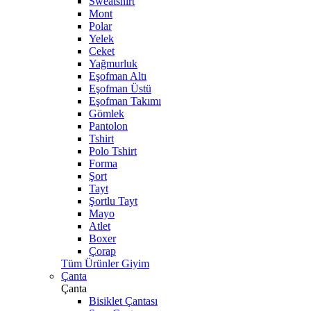
Sweatshirt
Mont
Polar
Yelek
Ceket
Yağmurluk
Eşofman Altı
Eşofman Üstü
Eşofman Takımı
Gömlek
Pantolon
Tshirt
Polo Tshirt
Forma
Şort
Tayt
Şortlu Tayt
Mayo
Atlet
Boxer
Çorap
Tüm Ürünler Giyim
Çanta
Çanta
Bisiklet Çantası