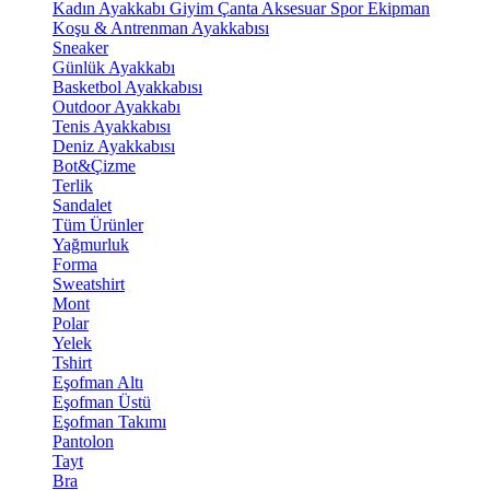
Kadın Ayakkabı
Giyim
Çanta
Aksesuar
Spor Ekipman
Koşu & Antrenman Ayakkabısı
Sneaker
Günlük Ayakkabı
Basketbol Ayakkabısı
Outdoor Ayakkabı
Tenis Ayakkabısı
Deniz Ayakkabısı
Bot&Çizme
Terlik
Sandalet
Tüm Ürünler
Yağmurluk
Forma
Sweatshirt
Mont
Polar
Yelek
Tshirt
Eşofman Altı
Eşofman Üstü
Eşofman Takımı
Pantolon
Tayt
Bra