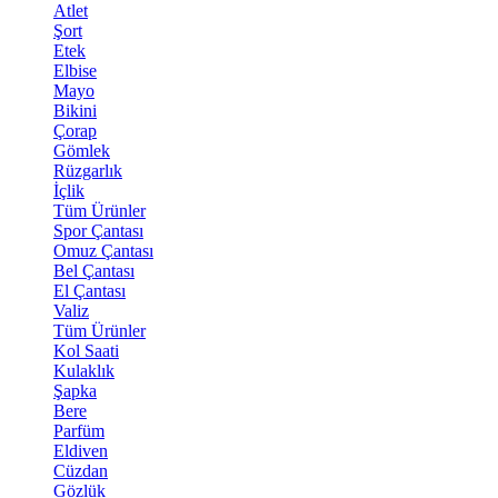
Atlet
Şort
Etek
Elbise
Mayo
Bikini
Çorap
Gömlek
Rüzgarlık
İçlik
Tüm Ürünler
Spor Çantası
Omuz Çantası
Bel Çantası
El Çantası
Valiz
Tüm Ürünler
Kol Saati
Kulaklık
Şapka
Bere
Parfüm
Eldiven
Cüzdan
Gözlük