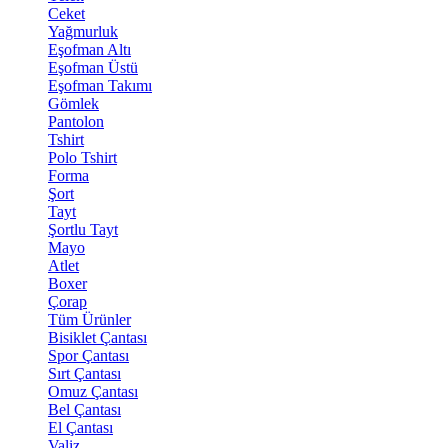
Ceket
Yağmurluk
Eşofman Altı
Eşofman Üstü
Eşofman Takımı
Gömlek
Pantolon
Tshirt
Polo Tshirt
Forma
Şort
Tayt
Şortlu Tayt
Mayo
Atlet
Boxer
Çorap
Tüm Ürünler
Bisiklet Çantası
Spor Çantası
Sırt Çantası
Omuz Çantası
Bel Çantası
El Çantası
Valiz