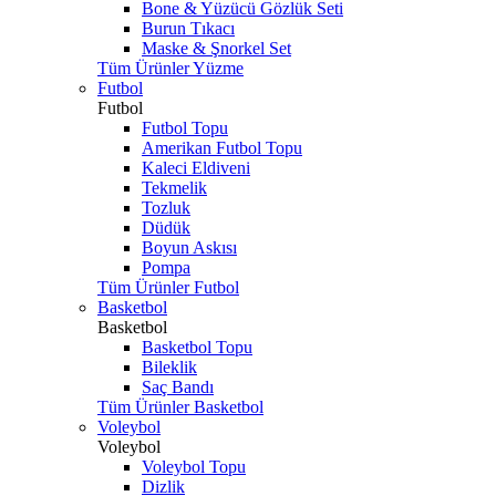
Bone & Yüzücü Gözlük Seti
Burun Tıkacı
Maske & Şnorkel Set
Tüm Ürünler Yüzme
Futbol
Futbol
Futbol Topu
Amerikan Futbol Topu
Kaleci Eldiveni
Tekmelik
Tozluk
Düdük
Boyun Askısı
Pompa
Tüm Ürünler Futbol
Basketbol
Basketbol
Basketbol Topu
Bileklik
Saç Bandı
Tüm Ürünler Basketbol
Voleybol
Voleybol
Voleybol Topu
Dizlik