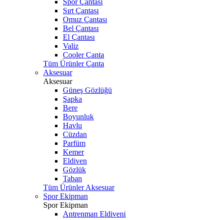
Spor Çantası
Sırt Çantası
Omuz Çantası
Bel Çantası
El Çantası
Valiz
Cooler Çanta
Tüm Ürünler Çanta
Aksesuar
Aksesuar
Güneş Gözlüğü
Şapka
Bere
Boyunluk
Havlu
Cüzdan
Parfüm
Kemer
Eldiven
Gözlük
Taban
Tüm Ürünler Aksesuar
Spor Ekipman
Spor Ekipman
Antrenman Eldiveni