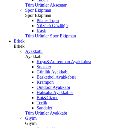
Tüm Ürünler Aksesuar
Spor Ekipman
Spor Ekipman
Pilates Topu
Yüzücü Gözlüğü
Kask
Tüm Ürünler Spor Ekipman
Erkek
Erkek
Ayakkabı
Ayakkabı
Koşu&Antrenman Ayakkabısı
Sneaker
Günlük Ayakkabı
Basketbol Ayakkabısı
Krampon
Outdoor Ayakkabı
Halısaha Ayakkabısı
Bot&Çizme
Terlik
Sandalet
Tüm Ürünler Ayakkabı
Giyim
Giyim