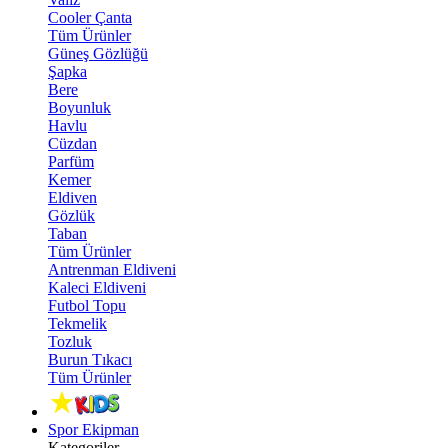
Cooler Çanta
Tüm Ürünler
Güneş Gözlüğü
Şapka
Bere
Boyunluk
Havlu
Cüzdan
Parfüm
Kemer
Eldiven
Gözlük
Taban
Tüm Ürünler
Antrenman Eldiveni
Kaleci Eldiveni
Futbol Topu
Tekmelik
Tozluk
Burun Tıkacı
Tüm Ürünler
Spor Ekipman
Kategoriler