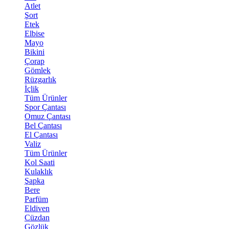
Atlet
Şort
Etek
Elbise
Mayo
Bikini
Çorap
Gömlek
Rüzgarlık
İçlik
Tüm Ürünler
Spor Çantası
Omuz Çantası
Bel Çantası
El Çantası
Valiz
Tüm Ürünler
Kol Saati
Kulaklık
Şapka
Bere
Parfüm
Eldiven
Cüzdan
Gözlük