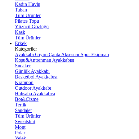
Kadın Havlu
Taban
Tüm Ürünler
Pilates Topu
Yüzücü Gözlüğü
Kask
Tüm Ürünler
Erkek
Kategoriler
Ayakkabı
Giyim
Çanta
Aksesuar
Spor Ekipman
Koşu&Antrenman Ayakkabısı
Sneaker
Günlük Ayakkabı
Basketbol Ayakkabısı
Krampon
Outdoor Ayakkabı
Halısaha Ayakkabısı
Bot&Çizme
Terlik
Sandalet
Tüm Ürünler
Sweatshirt
Mont
Polar
Yelek