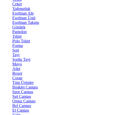
Ceket
Yağmurluk
Eşofman Altı
Eşofman Üstü
Eşofman Takımı
Gömlek
Pantolon
Tshirt
Polo Tshirt
Forma
Şort
Tayt
Şortlu Tayt
Mayo
Atlet
Boxer
Çorap
Tüm Ürünler
Bisiklet Çantası
Spor Çantası
Sırt Çantası
Omuz Çantası
Bel Çantası
El Çantası
Valiz