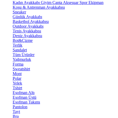
Kadın Ayakkabı
Giyim
Çanta
Aksesuar
Spor Ekipman
Koşu & Antrenman Ayakkabısı
Sneaker
Günlük Ayakkabı
Basketbol Ayakkabısı
Outdoor Ayakkabı
Tenis Ayakkabısı
Deniz Ayakkabısı
Bot&Çizme
Terlik
Sandalet
Tüm Ürünler
Yağmurluk
Forma
Sweatshirt
Mont
Polar
Yelek
Tshirt
Eşofman Altı
Eşofman Üstü
Eşofman Takımı
Pantolon
Tayt
Bra