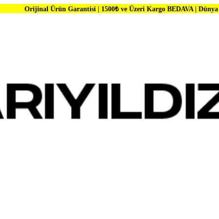
 Ürün Garantisi | 1500₺ ve Üzeri Kargo BEDAVA | Dünya Markalarında B