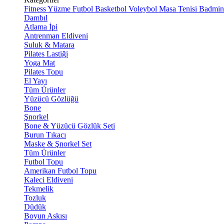
Fitness
Yüzme
Futbol
Basketbol
Voleybol
Masa Tenisi
Badmin
Dambıl
Atlama İpi
Antrenman Eldiveni
Suluk & Matara
Pilates Lastiği
Yoga Mat
Pilates Topu
El Yayı
Tüm Ürünler
Yüzücü Gözlüğü
Bone
Şnorkel
Bone & Yüzücü Gözlük Seti
Burun Tıkacı
Maske & Şnorkel Set
Tüm Ürünler
Futbol Topu
Amerikan Futbol Topu
Kaleci Eldiveni
Tekmelik
Tozluk
Düdük
Boyun Askısı