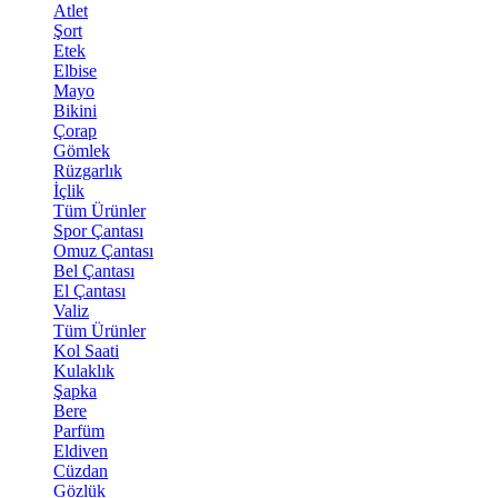
Atlet
Şort
Etek
Elbise
Mayo
Bikini
Çorap
Gömlek
Rüzgarlık
İçlik
Tüm Ürünler
Spor Çantası
Omuz Çantası
Bel Çantası
El Çantası
Valiz
Tüm Ürünler
Kol Saati
Kulaklık
Şapka
Bere
Parfüm
Eldiven
Cüzdan
Gözlük