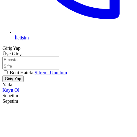
İletişim
Giriş Yap
Üye Girişi
Beni Hatırla
Şifremi Unuttum
Giriş Yap
Yada
Kayıt Ol
Sepetim
Sepetim