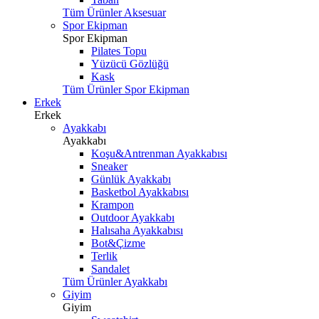
Tüm Ürünler Aksesuar
Spor Ekipman
Spor Ekipman
Pilates Topu
Yüzücü Gözlüğü
Kask
Tüm Ürünler Spor Ekipman
Erkek
Erkek
Ayakkabı
Ayakkabı
Koşu&Antrenman Ayakkabısı
Sneaker
Günlük Ayakkabı
Basketbol Ayakkabısı
Krampon
Outdoor Ayakkabı
Halısaha Ayakkabısı
Bot&Çizme
Terlik
Sandalet
Tüm Ürünler Ayakkabı
Giyim
Giyim