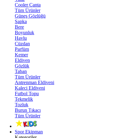
Cooler Çanta
Tüm Ürünler
Güneş Gözlüğü
Şapka
Bere
Boyunluk
Havlu
Cüzdan
Parfüm
Kemer
Eldiven
Gözlük
Taban
Tüm Ürünler
Antrenman Eldiveni
Kaleci Eldiveni
Futbol Topu
Tekmelik
Tozluk
Burun Tıkacı
Tüm Ürünler
Spor Ekipman
Kategoriler