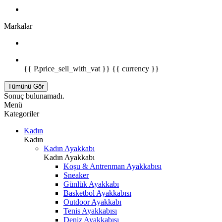
Markalar
{{ P.price_sell_with_vat }} {{ currency }}
Tümünü Gör
Sonuç bulunamadı.
Menü
Kategoriler
Kadın
Kadın
Kadın Ayakkabı
Kadın Ayakkabı
Koşu & Antrenman Ayakkabısı
Sneaker
Günlük Ayakkabı
Basketbol Ayakkabısı
Outdoor Ayakkabı
Tenis Ayakkabısı
Deniz Ayakkabısı