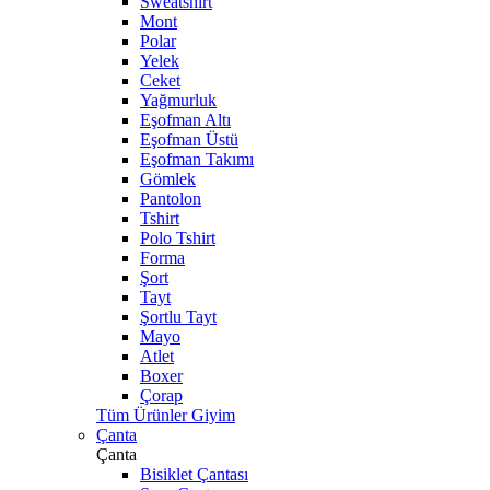
Sweatshirt
Mont
Polar
Yelek
Ceket
Yağmurluk
Eşofman Altı
Eşofman Üstü
Eşofman Takımı
Gömlek
Pantolon
Tshirt
Polo Tshirt
Forma
Şort
Tayt
Şortlu Tayt
Mayo
Atlet
Boxer
Çorap
Tüm Ürünler Giyim
Çanta
Çanta
Bisiklet Çantası