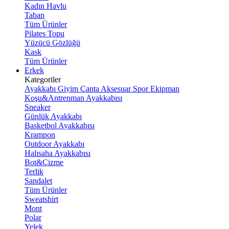
Kadın Havlu
Taban
Tüm Ürünler
Pilates Topu
Yüzücü Gözlüğü
Kask
Tüm Ürünler
Erkek
Kategoriler
Ayakkabı
Giyim
Çanta
Aksesuar
Spor Ekipman
Koşu&Antrenman Ayakkabısı
Sneaker
Günlük Ayakkabı
Basketbol Ayakkabısı
Krampon
Outdoor Ayakkabı
Halısaha Ayakkabısı
Bot&Çizme
Terlik
Sandalet
Tüm Ürünler
Sweatshirt
Mont
Polar
Yelek