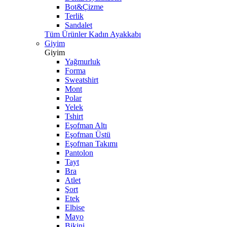
Bot&Çizme
Terlik
Sandalet
Tüm Ürünler Kadın Ayakkabı
Giyim
Giyim
Yağmurluk
Forma
Sweatshirt
Mont
Polar
Yelek
Tshirt
Eşofman Altı
Eşofman Üstü
Eşofman Takımı
Pantolon
Tayt
Bra
Atlet
Şort
Etek
Elbise
Mayo
Bikini