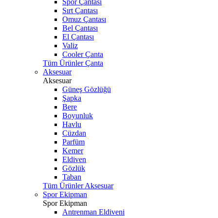
Spor Çantası
Sırt Çantası
Omuz Çantası
Bel Çantası
El Çantası
Valiz
Cooler Çanta
Tüm Ürünler Çanta
Aksesuar
Aksesuar
Güneş Gözlüğü
Şapka
Bere
Boyunluk
Havlu
Cüzdan
Parfüm
Kemer
Eldiven
Gözlük
Taban
Tüm Ürünler Aksesuar
Spor Ekipman
Spor Ekipman
Antrenman Eldiveni