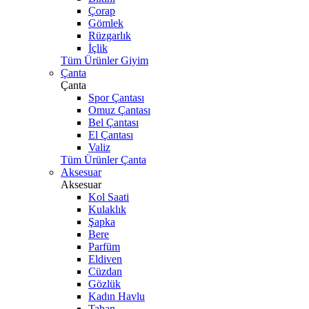
Çorap
Gömlek
Rüzgarlık
İçlik
Tüm Ürünler Giyim
Çanta
Çanta
Spor Çantası
Omuz Çantası
Bel Çantası
El Çantası
Valiz
Tüm Ürünler Çanta
Aksesuar
Aksesuar
Kol Saati
Kulaklık
Şapka
Bere
Parfüm
Eldiven
Cüzdan
Gözlük
Kadın Havlu
Taban