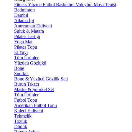
Fitness
Yüzme
Futbol
Basketbol
Voleybol
Masa Tenisi
Badminton
Dambıl
Atlama İpi
Antrenman Eldiveni
Suluk & Matara
Pilates Lastiği
Yoga Mat
Pilates Topu
El Yayı
Tüm Ürünler
Yüzücü Gözlüğü
Bone
Şnorkel
Bone & Yüzücü Gözlük Seti
Burun Tıkacı
Maske & Şnorkel Set
Tüm Ürünler
Futbol Topu
Amerikan Futbol Topu
Kaleci Eldiveni
Tekmelik
Tozluk
Düdük
Boyun Askısı