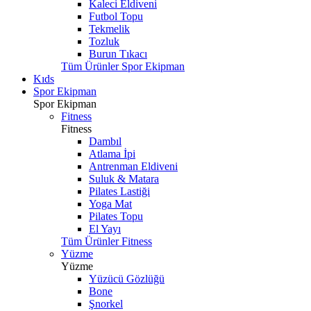
Kaleci Eldiveni
Futbol Topu
Tekmelik
Tozluk
Burun Tıkacı
Tüm Ürünler Spor Ekipman
Kıds
Spor Ekipman
Spor Ekipman
Fitness
Fitness
Dambıl
Atlama İpi
Antrenman Eldiveni
Suluk & Matara
Pilates Lastiği
Yoga Mat
Pilates Topu
El Yayı
Tüm Ürünler Fitness
Yüzme
Yüzme
Yüzücü Gözlüğü
Bone
Şnorkel