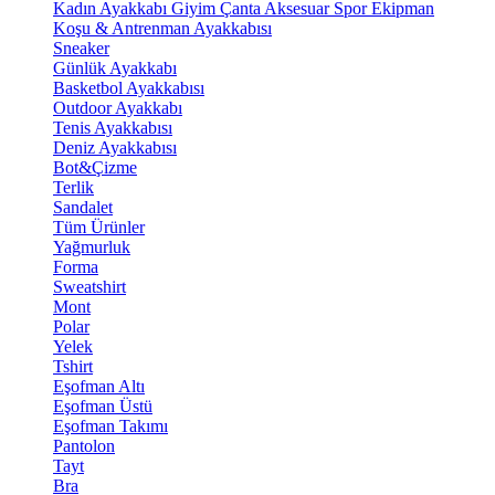
Kadın Ayakkabı
Giyim
Çanta
Aksesuar
Spor Ekipman
Koşu & Antrenman Ayakkabısı
Sneaker
Günlük Ayakkabı
Basketbol Ayakkabısı
Outdoor Ayakkabı
Tenis Ayakkabısı
Deniz Ayakkabısı
Bot&Çizme
Terlik
Sandalet
Tüm Ürünler
Yağmurluk
Forma
Sweatshirt
Mont
Polar
Yelek
Tshirt
Eşofman Altı
Eşofman Üstü
Eşofman Takımı
Pantolon
Tayt
Bra