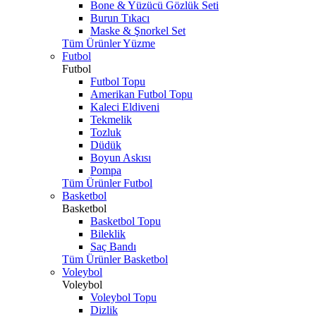
Bone & Yüzücü Gözlük Seti
Burun Tıkacı
Maske & Şnorkel Set
Tüm Ürünler Yüzme
Futbol
Futbol
Futbol Topu
Amerikan Futbol Topu
Kaleci Eldiveni
Tekmelik
Tozluk
Düdük
Boyun Askısı
Pompa
Tüm Ürünler Futbol
Basketbol
Basketbol
Basketbol Topu
Bileklik
Saç Bandı
Tüm Ürünler Basketbol
Voleybol
Voleybol
Voleybol Topu
Dizlik