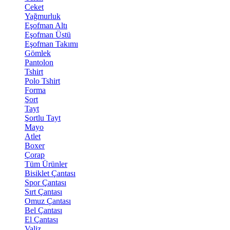
Ceket
Yağmurluk
Eşofman Altı
Eşofman Üstü
Eşofman Takımı
Gömlek
Pantolon
Tshirt
Polo Tshirt
Forma
Şort
Tayt
Şortlu Tayt
Mayo
Atlet
Boxer
Çorap
Tüm Ürünler
Bisiklet Çantası
Spor Çantası
Sırt Çantası
Omuz Çantası
Bel Çantası
El Çantası
Valiz