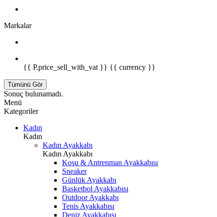
Markalar
{{ P.price_sell_with_vat }} {{ currency }}
Tümünü Gör
Sonuç bulunamadı.
Menü
Kategoriler
Kadın
Kadın
Kadın Ayakkabı
Kadın Ayakkabı
Koşu & Antrenman Ayakkabısı
Sneaker
Günlük Ayakkabı
Basketbol Ayakkabısı
Outdoor Ayakkabı
Tenis Ayakkabısı
Deniz Ayakkabısı