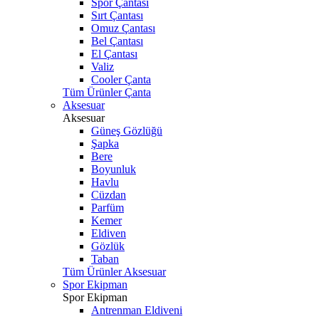
Spor Çantası
Sırt Çantası
Omuz Çantası
Bel Çantası
El Çantası
Valiz
Cooler Çanta
Tüm Ürünler Çanta
Aksesuar
Aksesuar
Güneş Gözlüğü
Şapka
Bere
Boyunluk
Havlu
Cüzdan
Parfüm
Kemer
Eldiven
Gözlük
Taban
Tüm Ürünler Aksesuar
Spor Ekipman
Spor Ekipman
Antrenman Eldiveni