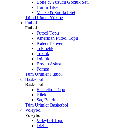
Bone & Yüzücü Gözlük Seti
Burun Tıkacı
Maske & Şnorkel Set
Tüm Ürünler Yüzme
Futbol
Futbol
Futbol Topu
Amerikan Futbol Topu
Kaleci Eldiveni
Tekmelik
Tozluk
Düdük
Boyun Askısı
Pompa
Tüm Ürünler Futbol
Basketbol
Basketbol
Basketbol Topu
Bileklik
Saç Bandı
Tüm Ürünler Basketbol
Voleybol
Voleybol
Voleybol Topu
Dizlik