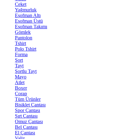
Ceket
Yağmurluk
Eşofman Altı
Eşofman Üstü
Eşofman Takımı
Gömlek
Pantolon
Tshirt
Polo Tshirt
Forma
Şort
Tayt
Şortlu Tayt
Mayo
Atlet
Boxer
Çorap
Tüm Ürünler
Bisiklet Çantası
Spor Çantası
Sırt Çantası
Omuz Çantası
Bel Çantası
El Çantası
Valiz