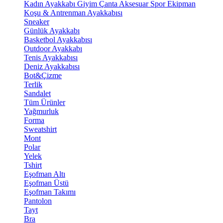
Kadın Ayakkabı
Giyim
Çanta
Aksesuar
Spor Ekipman
Koşu & Antrenman Ayakkabısı
Sneaker
Günlük Ayakkabı
Basketbol Ayakkabısı
Outdoor Ayakkabı
Tenis Ayakkabısı
Deniz Ayakkabısı
Bot&Çizme
Terlik
Sandalet
Tüm Ürünler
Yağmurluk
Forma
Sweatshirt
Mont
Polar
Yelek
Tshirt
Eşofman Altı
Eşofman Üstü
Eşofman Takımı
Pantolon
Tayt
Bra