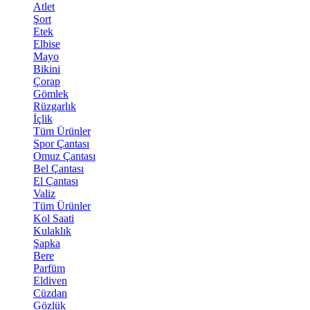
Atlet
Şort
Etek
Elbise
Mayo
Bikini
Çorap
Gömlek
Rüzgarlık
İçlik
Tüm Ürünler
Spor Çantası
Omuz Çantası
Bel Çantası
El Çantası
Valiz
Tüm Ürünler
Kol Saati
Kulaklık
Şapka
Bere
Parfüm
Eldiven
Cüzdan
Gözlük