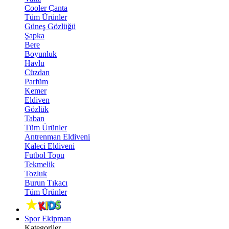
Cooler Çanta
Tüm Ürünler
Güneş Gözlüğü
Şapka
Bere
Boyunluk
Havlu
Cüzdan
Parfüm
Kemer
Eldiven
Gözlük
Taban
Tüm Ürünler
Antrenman Eldiveni
Kaleci Eldiveni
Futbol Topu
Tekmelik
Tozluk
Burun Tıkacı
Tüm Ürünler
Spor Ekipman
Kategoriler