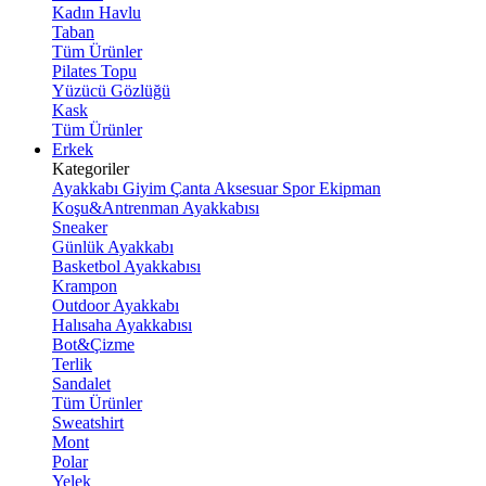
Kadın Havlu
Taban
Tüm Ürünler
Pilates Topu
Yüzücü Gözlüğü
Kask
Tüm Ürünler
Erkek
Kategoriler
Ayakkabı
Giyim
Çanta
Aksesuar
Spor Ekipman
Koşu&Antrenman Ayakkabısı
Sneaker
Günlük Ayakkabı
Basketbol Ayakkabısı
Krampon
Outdoor Ayakkabı
Halısaha Ayakkabısı
Bot&Çizme
Terlik
Sandalet
Tüm Ürünler
Sweatshirt
Mont
Polar
Yelek