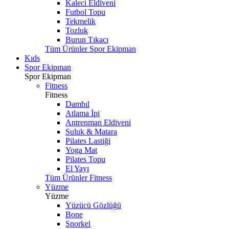
Kaleci Eldiveni
Futbol Topu
Tekmelik
Tozluk
Burun Tıkacı
Tüm Ürünler Spor Ekipman
Kıds
Spor Ekipman
Spor Ekipman
Fitness
Fitness
Dambıl
Atlama İpi
Antrenman Eldiveni
Suluk & Matara
Pilates Lastiği
Yoga Mat
Pilates Topu
El Yayı
Tüm Ürünler Fitness
Yüzme
Yüzme
Yüzücü Gözlüğü
Bone
Şnorkel