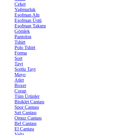
Ceket
Yağmurluk
Eşofman Altı
Eşofman Üstü
Eşofman Takımı
Gömlek
Pantolon
Tshirt
Polo Tshirt
Forma
Şort
Tayt
Şortlu Tayt
Mayo
Atlet
Boxer
Çorap
Tüm Ürünler
Bisiklet Çantası
Spor Çantası
Sırt Çantası
Omuz Çantası
Bel Çantası
El Çantası
Valiz