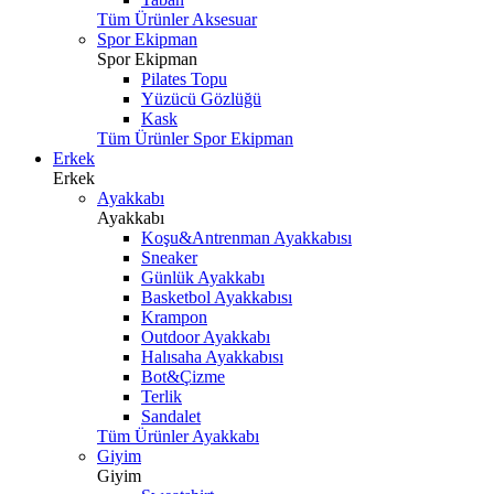
Tüm Ürünler Aksesuar
Spor Ekipman
Spor Ekipman
Pilates Topu
Yüzücü Gözlüğü
Kask
Tüm Ürünler Spor Ekipman
Erkek
Erkek
Ayakkabı
Ayakkabı
Koşu&Antrenman Ayakkabısı
Sneaker
Günlük Ayakkabı
Basketbol Ayakkabısı
Krampon
Outdoor Ayakkabı
Halısaha Ayakkabısı
Bot&Çizme
Terlik
Sandalet
Tüm Ürünler Ayakkabı
Giyim
Giyim