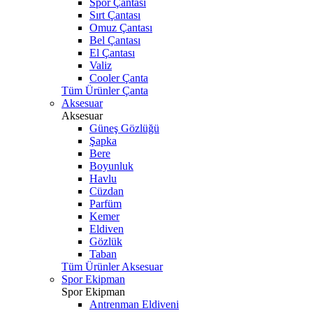
Spor Çantası
Sırt Çantası
Omuz Çantası
Bel Çantası
El Çantası
Valiz
Cooler Çanta
Tüm Ürünler Çanta
Aksesuar
Aksesuar
Güneş Gözlüğü
Şapka
Bere
Boyunluk
Havlu
Cüzdan
Parfüm
Kemer
Eldiven
Gözlük
Taban
Tüm Ürünler Aksesuar
Spor Ekipman
Spor Ekipman
Antrenman Eldiveni