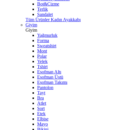
Bot&Çizme
Terlik
Sandalet
Tüm Ürünler Kadın Ayakkabı
Giyim
Giyim
Yağmurluk
Forma
Sweatshirt
Mont
Polar
Yelek
Tshirt
Eşofman Altı
Eşofman Üstü
Eşofman Takımı
Pantolon
Tayt
Bra
Atlet
Şort
Etek
Elbise
Mayo
Bikini