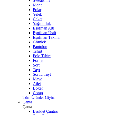
Sweatshirt
Mont
Polar
Yelek
Ceket
Yağmurluk
Eşofman Altı
Eşofman Üstü
Eşofman Takımı
Gömlek
Pantolon
Tshirt
Polo Tshirt
Forma
Şort
Tayt
Şortlu Tayt
Mayo
Atlet
Boxer
Çorap
Tüm Ürünler Giyim
Çanta
Çanta
Bisiklet Çantası