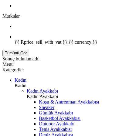
Markalar
{{ P.price_sell_with_vat }} {{ currency }}
Tümünü Gör
Sonuç bulunamadı.
Menü
Kategoriler
Kadın
Kadın
Kadın Ayakkabı
Kadın Ayakkabı
Koşu & Antrenman Ayakkabısı
Sneaker
Günlük Ayakkabı
Basketbol Ayakkabısı
Outdoor Ayakkabı
Tenis Ayakkabısı
Deniz Ayakkabısı