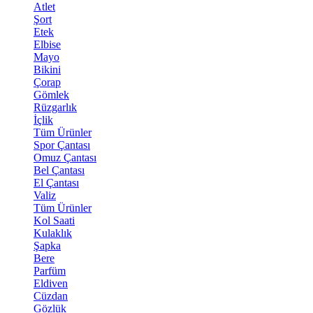
Atlet
Şort
Etek
Elbise
Mayo
Bikini
Çorap
Gömlek
Rüzgarlık
İçlik
Tüm Ürünler
Spor Çantası
Omuz Çantası
Bel Çantası
El Çantası
Valiz
Tüm Ürünler
Kol Saati
Kulaklık
Şapka
Bere
Parfüm
Eldiven
Cüzdan
Gözlük