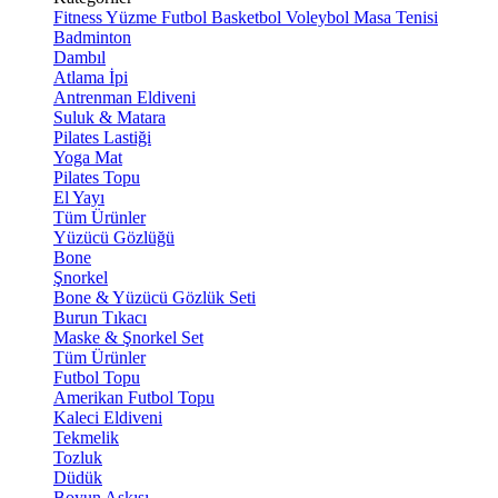
Fitness
Yüzme
Futbol
Basketbol
Voleybol
Masa Tenisi
Badminton
Dambıl
Atlama İpi
Antrenman Eldiveni
Suluk & Matara
Pilates Lastiği
Yoga Mat
Pilates Topu
El Yayı
Tüm Ürünler
Yüzücü Gözlüğü
Bone
Şnorkel
Bone & Yüzücü Gözlük Seti
Burun Tıkacı
Maske & Şnorkel Set
Tüm Ürünler
Futbol Topu
Amerikan Futbol Topu
Kaleci Eldiveni
Tekmelik
Tozluk
Düdük
Boyun Askısı