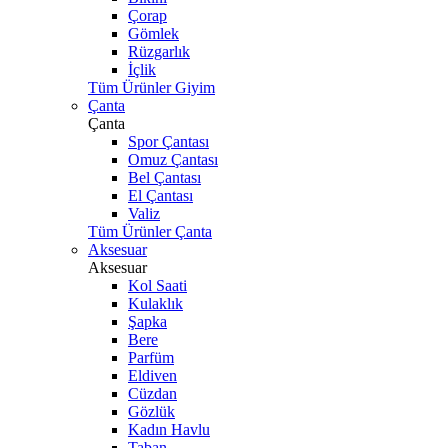
Çorap
Gömlek
Rüzgarlık
İçlik
Tüm Ürünler Giyim
Çanta
Çanta
Spor Çantası
Omuz Çantası
Bel Çantası
El Çantası
Valiz
Tüm Ürünler Çanta
Aksesuar
Aksesuar
Kol Saati
Kulaklık
Şapka
Bere
Parfüm
Eldiven
Cüzdan
Gözlük
Kadın Havlu
Taban