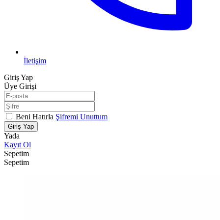
İletişim
Giriş Yap
Üye Girişi
Beni Hatırla
Şifremi Unuttum
Giriş Yap
Yada
Kayıt Ol
Sepetim
Sepetim