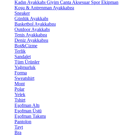
Kadın Ayakkabı
Giyim
Çanta
Aksesuar
Spor Ekipman
Koşu & Antrenman Ayakkabısı
Sneaker
Günlük Ayakkabı
Basketbol Ayakkabısı
Outdoor Ayakkabı
Tenis Ayakkabısı
Deniz Ayakkabısı
Bot&Çizme
Terlik
Sandalet
Tüm Ürünler
Yağmurluk
Forma
Sweatshirt
Mont
Polar
Yelek
Tshirt
Eşofman Altı
Eşofman Üstü
Eşofman Takımı
Pantolon
Tayt
Bra