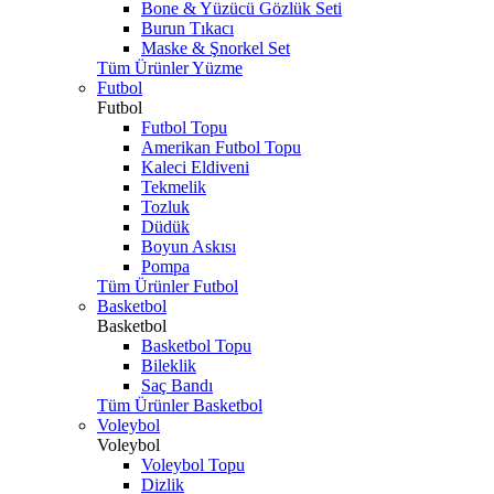
Bone & Yüzücü Gözlük Seti
Burun Tıkacı
Maske & Şnorkel Set
Tüm Ürünler Yüzme
Futbol
Futbol
Futbol Topu
Amerikan Futbol Topu
Kaleci Eldiveni
Tekmelik
Tozluk
Düdük
Boyun Askısı
Pompa
Tüm Ürünler Futbol
Basketbol
Basketbol
Basketbol Topu
Bileklik
Saç Bandı
Tüm Ürünler Basketbol
Voleybol
Voleybol
Voleybol Topu
Dizlik