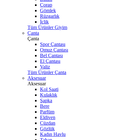
Çorap
Gömlek
Rüzgarlık
İçlik
Tüm Ürünler Giyim
Çanta
Çanta
Spor Çantası
Omuz Çantası
Bel Çantası
El Çantası
Valiz
Tüm Ürünler Çanta
Aksesuar
Aksesuar
Kol Saati
Kulaklık
Şapka
Bere
Parfüm
Eldiven
Cüzdan
Gözlük
Kadın Havlu
Taban