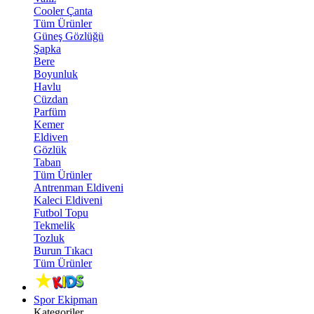
Cooler Çanta
Tüm Ürünler
Güneş Gözlüğü
Şapka
Bere
Boyunluk
Havlu
Cüzdan
Parfüm
Kemer
Eldiven
Gözlük
Taban
Tüm Ürünler
Antrenman Eldiveni
Kaleci Eldiveni
Futbol Topu
Tekmelik
Tozluk
Burun Tıkacı
Tüm Ürünler
Spor Ekipman
Kategoriler