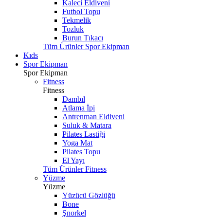
Kaleci Eldiveni
Futbol Topu
Tekmelik
Tozluk
Burun Tıkacı
Tüm Ürünler Spor Ekipman
Kıds
Spor Ekipman
Spor Ekipman
Fitness
Fitness
Dambıl
Atlama İpi
Antrenman Eldiveni
Suluk & Matara
Pilates Lastiği
Yoga Mat
Pilates Topu
El Yayı
Tüm Ürünler Fitness
Yüzme
Yüzme
Yüzücü Gözlüğü
Bone
Şnorkel