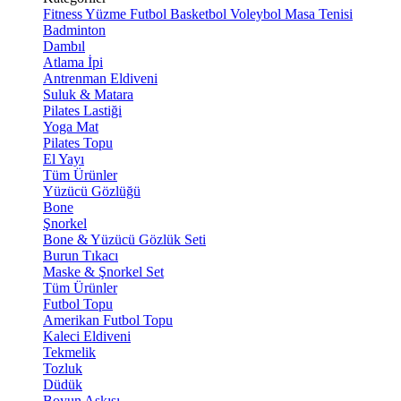
Fitness
Yüzme
Futbol
Basketbol
Voleybol
Masa Tenisi
Badminton
Dambıl
Atlama İpi
Antrenman Eldiveni
Suluk & Matara
Pilates Lastiği
Yoga Mat
Pilates Topu
El Yayı
Tüm Ürünler
Yüzücü Gözlüğü
Bone
Şnorkel
Bone & Yüzücü Gözlük Seti
Burun Tıkacı
Maske & Şnorkel Set
Tüm Ürünler
Futbol Topu
Amerikan Futbol Topu
Kaleci Eldiveni
Tekmelik
Tozluk
Düdük
Boyun Askısı