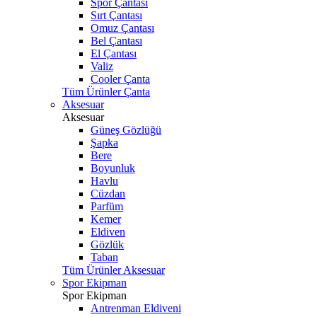
Spor Çantası
Sırt Çantası
Omuz Çantası
Bel Çantası
El Çantası
Valiz
Cooler Çanta
Tüm Ürünler Çanta
Aksesuar
Aksesuar
Güneş Gözlüğü
Şapka
Bere
Boyunluk
Havlu
Cüzdan
Parfüm
Kemer
Eldiven
Gözlük
Taban
Tüm Ürünler Aksesuar
Spor Ekipman
Spor Ekipman
Antrenman Eldiveni