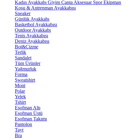
Kadın Ayakkabı
Giyim
Çanta
Aksesuar
Spor Ekipman
Koşu & Antrenman Ayakkabısı
Sneaker
Günlük Ayakkabı
Basketbol Ayakkabısı
Outdoor Ayakkabı
Tenis Ayakkabısı
Deniz Ayakkabısı
Bot&Çizme
Terlik
Sandalet
Tüm Ürünler
Yağmurluk
Forma
Sweatshirt
Mont
Polar
Yelek
Tshirt
Eşofman Altı
Eşofman Üstü
Eşofman Takımı
Pantolon
Tayt
Bra