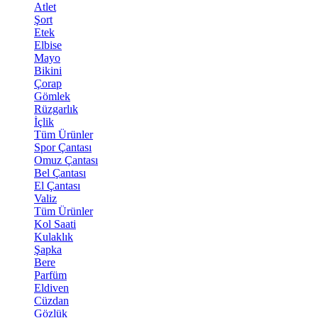
Atlet
Şort
Etek
Elbise
Mayo
Bikini
Çorap
Gömlek
Rüzgarlık
İçlik
Tüm Ürünler
Spor Çantası
Omuz Çantası
Bel Çantası
El Çantası
Valiz
Tüm Ürünler
Kol Saati
Kulaklık
Şapka
Bere
Parfüm
Eldiven
Cüzdan
Gözlük