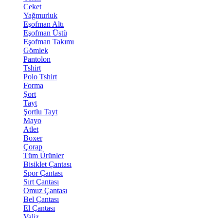
Ceket
Yağmurluk
Eşofman Altı
Eşofman Üstü
Eşofman Takımı
Gömlek
Pantolon
Tshirt
Polo Tshirt
Forma
Şort
Tayt
Şortlu Tayt
Mayo
Atlet
Boxer
Çorap
Tüm Ürünler
Bisiklet Çantası
Spor Çantası
Sırt Çantası
Omuz Çantası
Bel Çantası
El Çantası
Valiz