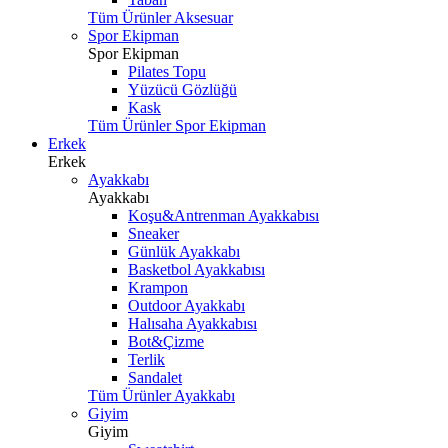
Tüm Ürünler Aksesuar
Spor Ekipman
Spor Ekipman
Pilates Topu
Yüzücü Gözlüğü
Kask
Tüm Ürünler Spor Ekipman
Erkek
Erkek
Ayakkabı
Ayakkabı
Koşu&Antrenman Ayakkabısı
Sneaker
Günlük Ayakkabı
Basketbol Ayakkabısı
Krampon
Outdoor Ayakkabı
Halısaha Ayakkabısı
Bot&Çizme
Terlik
Sandalet
Tüm Ürünler Ayakkabı
Giyim
Giyim