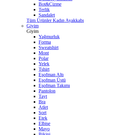
Bot&Çizme
Terlik
Sandalet
Tüm Ürünler Kadın Ayakkabı
Giyim
Giyim
Yağmurluk
Forma
Sweatshirt
Mont
Polar
Yelek
Tshirt
Eşofman Altı
Eşofman Üstü
Eşofman Takımı
Pantolon
Tayt
Bra
Atlet
Şort
Etek
Elbise
Mayo
Bikini