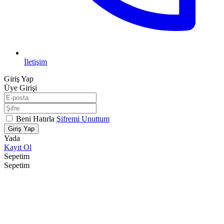
İletişim
Giriş Yap
Üye Girişi
Beni Hatırla
Şifremi Unuttum
Giriş Yap
Yada
Kayıt Ol
Sepetim
Sepetim