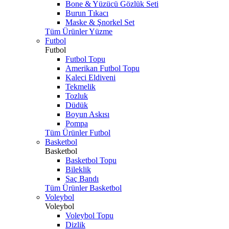
Bone & Yüzücü Gözlük Seti
Burun Tıkacı
Maske & Şnorkel Set
Tüm Ürünler Yüzme
Futbol
Futbol
Futbol Topu
Amerikan Futbol Topu
Kaleci Eldiveni
Tekmelik
Tozluk
Düdük
Boyun Askısı
Pompa
Tüm Ürünler Futbol
Basketbol
Basketbol
Basketbol Topu
Bileklik
Saç Bandı
Tüm Ürünler Basketbol
Voleybol
Voleybol
Voleybol Topu
Dizlik