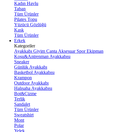
Kadın Havlu
Taban
Tüm Ürünler
Pilates Topu
Yüzücü Gözlüğü
Kask
Tüm Ürünler
Erkek
Kategoriler
Ayakkabı
Giyim
Çanta
Aksesuar
Spor Ekipman
Koşu&Antrenman Ayakkabısı
Sneaker
Günlük Ayakkabı
Basketbol Ayakkabısı
Krampon
Outdoor Ayakkabı
Halısaha Ayakkabısı
Bot&Çizme
Terlik
Sandalet
Tüm Ürünler
Sweatshirt
Mont
Polar
Yelek