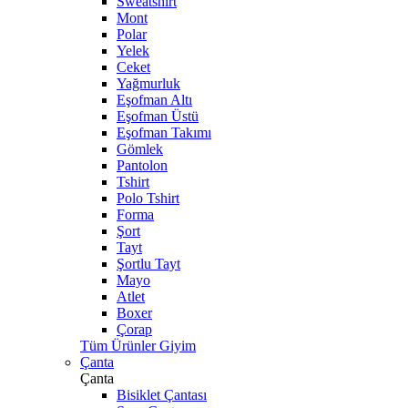
Sweatshirt
Mont
Polar
Yelek
Ceket
Yağmurluk
Eşofman Altı
Eşofman Üstü
Eşofman Takımı
Gömlek
Pantolon
Tshirt
Polo Tshirt
Forma
Şort
Tayt
Şortlu Tayt
Mayo
Atlet
Boxer
Çorap
Tüm Ürünler Giyim
Çanta
Çanta
Bisiklet Çantası