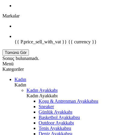
Markalar
{{ P.price_sell_with_vat }} {{ currency }}
Tümünü Gör
Sonuç bulunamadı.
Menü
Kategoriler
Kadın
Kadın
Kadın Ayakkabı
Kadın Ayakkabı
Koşu & Antrenman Ayakkabısı
Sneaker
Günlük Ayakkabı
Basketbol Ayakkabısı
Outdoor Ayakkabı
Tenis Ayakkabısı
Deniz Ayakkabısı