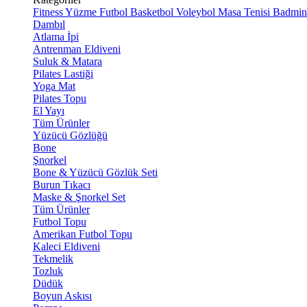
Fitness
Yüzme
Futbol
Basketbol
Voleybol
Masa Tenisi
Badmin
Dambıl
Atlama İpi
Antrenman Eldiveni
Suluk & Matara
Pilates Lastiği
Yoga Mat
Pilates Topu
El Yayı
Tüm Ürünler
Yüzücü Gözlüğü
Bone
Şnorkel
Bone & Yüzücü Gözlük Seti
Burun Tıkacı
Maske & Şnorkel Set
Tüm Ürünler
Futbol Topu
Amerikan Futbol Topu
Kaleci Eldiveni
Tekmelik
Tozluk
Düdük
Boyun Askısı