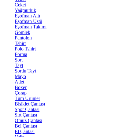
Ceket
Yağmurluk
Eşofman Altı
Eşofman Üstü
Eşofman Takımı
Gömlek
Pantolon
Tshirt
Polo Tshirt
Forma
Şort
Tayt
Şortlu Tayt
Mayo
Atlet
Boxer
Çorap
Tüm Ürünler
Bisiklet Çantası
Spor Çantası
Sırt Çantası
Omuz Çantası
Bel Çantası
El Çantası
Valiz