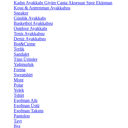
Kadın Ayakkabı
Giyim
Çanta
Aksesuar
Spor Ekipman
Koşu & Antrenman Ayakkabısı
Sneaker
Günlük Ayakkabı
Basketbol Ayakkabısı
Outdoor Ayakkabı
Tenis Ayakkabısı
Deniz Ayakkabısı
Bot&Çizme
Terlik
Sandalet
Tüm Ürünler
Yağmurluk
Forma
Sweatshirt
Mont
Polar
Yelek
Tshirt
Eşofman Altı
Eşofman Üstü
Eşofman Takımı
Pantolon
Tayt
Bra