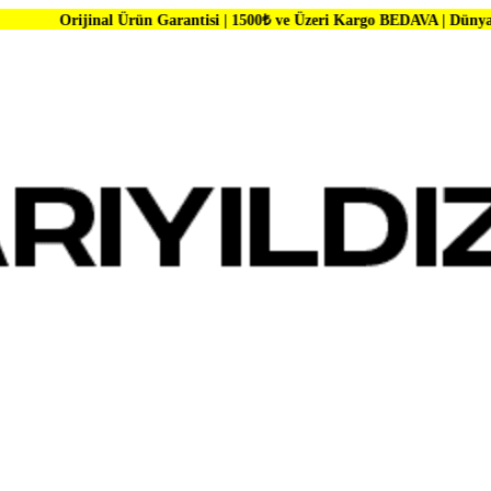
l Ürün Garantisi | 1500₺ ve Üzeri Kargo BEDAVA | Dünya Markalarında 