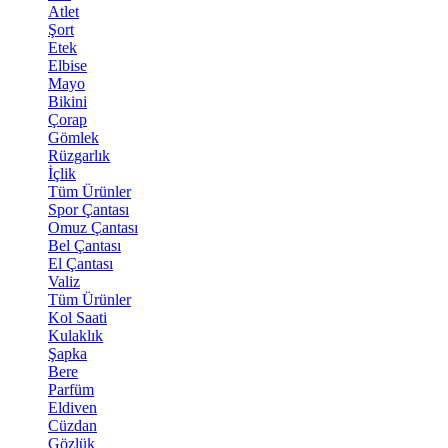
Atlet
Şort
Etek
Elbise
Mayo
Bikini
Çorap
Gömlek
Rüzgarlık
İçlik
Tüm Ürünler
Spor Çantası
Omuz Çantası
Bel Çantası
El Çantası
Valiz
Tüm Ürünler
Kol Saati
Kulaklık
Şapka
Bere
Parfüm
Eldiven
Cüzdan
Gözlük