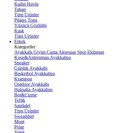
Kadın Havlu
Taban
Tüm Ürünler
Pilates Topu
Yüzücü Gözlüğü
Kask
Tüm Ürünler
Erkek
Kategoriler
Ayakkabı
Giyim
Çanta
Aksesuar
Spor Ekipman
Koşu&Antrenman Ayakkabısı
Sneaker
Günlük Ayakkabı
Basketbol Ayakkabısı
Krampon
Outdoor Ayakkabı
Halısaha Ayakkabısı
Bot&Çizme
Terlik
Sandalet
Tüm Ürünler
Sweatshirt
Mont
Polar
Yelek