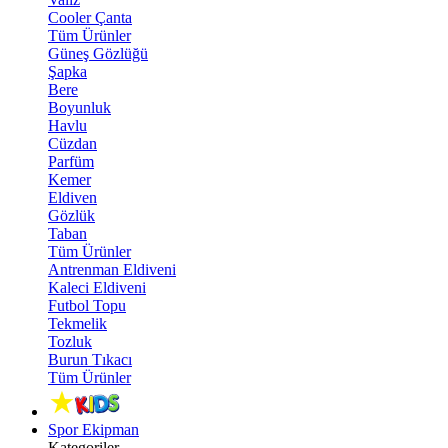
Cooler Çanta
Tüm Ürünler
Güneş Gözlüğü
Şapka
Bere
Boyunluk
Havlu
Cüzdan
Parfüm
Kemer
Eldiven
Gözlük
Taban
Tüm Ürünler
Antrenman Eldiveni
Kaleci Eldiveni
Futbol Topu
Tekmelik
Tozluk
Burun Tıkacı
Tüm Ürünler
Spor Ekipman
Kategoriler