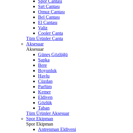
Spor Çantası
Sırt Çantası
Omuz Çantası
Bel Çantası
El Çantası
Valiz
Cooler Çanta
Tüm Ürünler Çanta
Aksesuar
Aksesuar
Güneş Gözlüğü
Şapka
Bere
Boyunluk
Havlu
Cüzdan
Parfüm
Kemer
Eldiven
Gözlük
Taban
Tüm Ürünler Aksesuar
Spor Ekipman
Spor Ekipman
Antrenman Eldiveni