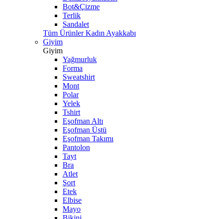
Bot&Çizme
Terlik
Sandalet
Tüm Ürünler Kadın Ayakkabı
Giyim
Giyim
Yağmurluk
Forma
Sweatshirt
Mont
Polar
Yelek
Tshirt
Eşofman Altı
Eşofman Üstü
Eşofman Takımı
Pantolon
Tayt
Bra
Atlet
Şort
Etek
Elbise
Mayo
Bikini