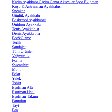
Kadın Ayakkabı
Giyim
Çanta
Aksesuar
Spor Ekipman
Koşu & Antrenman Ayakkabısı
Sneaker
Günlük Ayakkabı
Basketbol Ayakkabısı
Outdoor Ayakkabı
Tenis Ayakkabısı
Deniz Ayakkabısı
Bot&Çizme
Terlik
Sandalet
Tüm Ürünler
Yağmurluk
Forma
Sweatshirt
Mont
Polar
Yelek
Tshirt
Eşofman Altı
Eşofman Üstü
Eşofman Takımı
Pantolon
Tayt
Bra