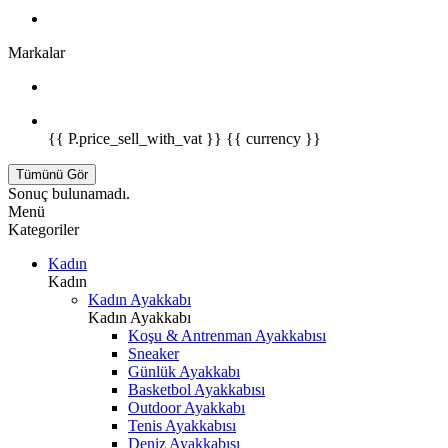
Markalar
{{ P.price_sell_with_vat }} {{ currency }}
Tümünü Gör
Sonuç bulunamadı.
Menü
Kategoriler
Kadın
Kadın
Kadın Ayakkabı
Kadın Ayakkabı
Koşu & Antrenman Ayakkabısı
Sneaker
Günlük Ayakkabı
Basketbol Ayakkabısı
Outdoor Ayakkabı
Tenis Ayakkabısı
Deniz Ayakkabısı