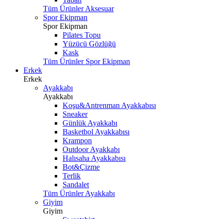
Tüm Ürünler Aksesuar
Spor Ekipman
Spor Ekipman
Pilates Topu
Yüzücü Gözlüğü
Kask
Tüm Ürünler Spor Ekipman
Erkek
Erkek
Ayakkabı
Ayakkabı
Koşu&Antrenman Ayakkabısı
Sneaker
Günlük Ayakkabı
Basketbol Ayakkabısı
Krampon
Outdoor Ayakkabı
Halısaha Ayakkabısı
Bot&Çizme
Terlik
Sandalet
Tüm Ürünler Ayakkabı
Giyim
Giyim