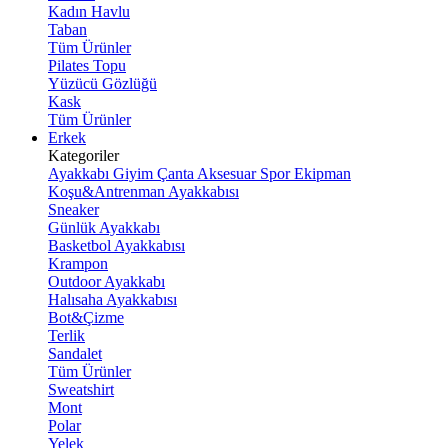
Kadın Havlu
Taban
Tüm Ürünler
Pilates Topu
Yüzücü Gözlüğü
Kask
Tüm Ürünler
Erkek
Kategoriler
Ayakkabı
Giyim
Çanta
Aksesuar
Spor Ekipman
Koşu&Antrenman Ayakkabısı
Sneaker
Günlük Ayakkabı
Basketbol Ayakkabısı
Krampon
Outdoor Ayakkabı
Halısaha Ayakkabısı
Bot&Çizme
Terlik
Sandalet
Tüm Ürünler
Sweatshirt
Mont
Polar
Yelek