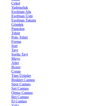
Ceket
Yağmurluk
Eşofman Altı
Eşofman Üstü
Eşofman Takımı
Gömlek
Pantolon
Tshirt
Polo Tshirt
Forma
Şort
Tayt
Şortlu Tayt
Mayo
Atlet
Boxer
Çorap
Tüm Ürünler
Bisiklet Çantası
Spor Çantası
Sırt Çantası
Omuz Çantası
Bel Çantası
El Çantası
Valiz