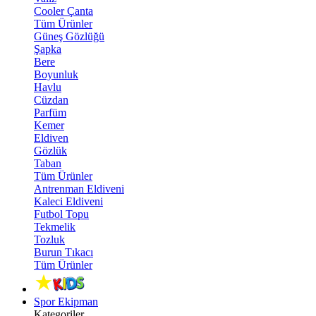
Cooler Çanta
Tüm Ürünler
Güneş Gözlüğü
Şapka
Bere
Boyunluk
Havlu
Cüzdan
Parfüm
Kemer
Eldiven
Gözlük
Taban
Tüm Ürünler
Antrenman Eldiveni
Kaleci Eldiveni
Futbol Topu
Tekmelik
Tozluk
Burun Tıkacı
Tüm Ürünler
Spor Ekipman
Kategoriler