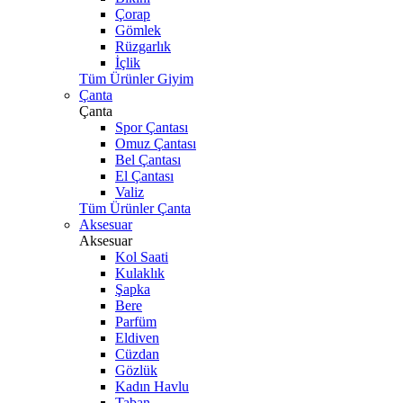
Çorap
Gömlek
Rüzgarlık
İçlik
Tüm Ürünler Giyim
Çanta
Çanta
Spor Çantası
Omuz Çantası
Bel Çantası
El Çantası
Valiz
Tüm Ürünler Çanta
Aksesuar
Aksesuar
Kol Saati
Kulaklık
Şapka
Bere
Parfüm
Eldiven
Cüzdan
Gözlük
Kadın Havlu
Taban