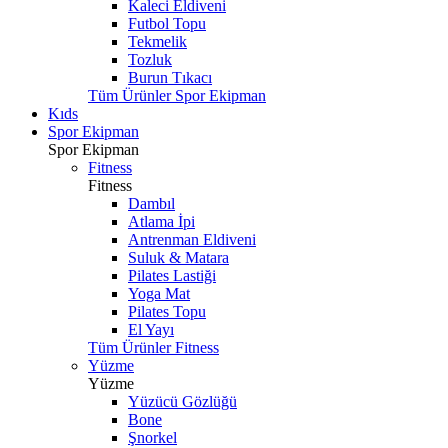
Kaleci Eldiveni
Futbol Topu
Tekmelik
Tozluk
Burun Tıkacı
Tüm Ürünler Spor Ekipman
Kıds
Spor Ekipman
Spor Ekipman
Fitness
Fitness
Dambıl
Atlama İpi
Antrenman Eldiveni
Suluk & Matara
Pilates Lastiği
Yoga Mat
Pilates Topu
El Yayı
Tüm Ürünler Fitness
Yüzme
Yüzme
Yüzücü Gözlüğü
Bone
Şnorkel