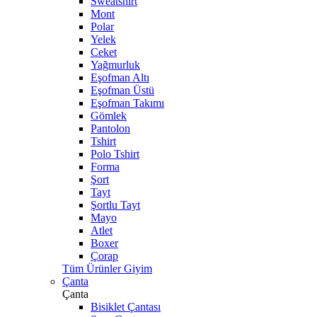
Sweatshirt
Mont
Polar
Yelek
Ceket
Yağmurluk
Eşofman Altı
Eşofman Üstü
Eşofman Takımı
Gömlek
Pantolon
Tshirt
Polo Tshirt
Forma
Şort
Tayt
Şortlu Tayt
Mayo
Atlet
Boxer
Çorap
Tüm Ürünler Giyim
Çanta
Çanta
Bisiklet Çantası