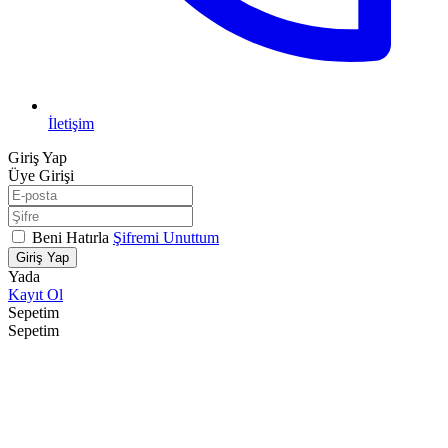
İletişim
Giriş Yap
Üye Girişi
Beni Hatırla
Şifremi Unuttum
Giriş Yap
Yada
Kayıt Ol
Sepetim
Sepetim