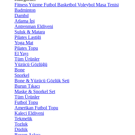
Fitness
Yüzme
Futbol
Basketbol
Voleybol
Masa Tenisi
Badminton
Dambıl
Atlama İpi
Antrenman Eldiveni
Suluk & Matara
Pilates Lastiği
Yoga Mat
Pilates Topu
El Yayı
Tüm Ürünler
Yüzücü Gözlüğü
Bone
Şnorkel
Bone & Yüzücü Gözlük Seti
Burun Tıkacı
Maske & Şnorkel Set
Tüm Ürünler
Futbol Topu
Amerikan Futbol Topu
Kaleci Eldiveni
Tekmelik
Tozluk
Düdük
Boyun Askısı