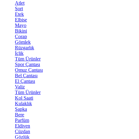
Atlet
Şort
Etek
Elbise
Mayo
Bikini
Çorap
Gömlek
Rüzgarlık
İçlik
Tüm Ürünler
Spor Çantası
Omuz Çantası
Bel Çantası
El Çantası
Valiz
Tüm Ürünler
Kol Saati
Kulaklık
Şapka
Bere
Parfüm
Eldiven
Cüzdan
Gözlük