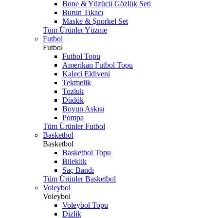
Bone & Yüzücü Gözlük Seti
Burun Tıkacı
Maske & Şnorkel Set
Tüm Ürünler Yüzme
Futbol
Futbol
Futbol Topu
Amerikan Futbol Topu
Kaleci Eldiveni
Tekmelik
Tozluk
Düdük
Boyun Askısı
Pompa
Tüm Ürünler Futbol
Basketbol
Basketbol
Basketbol Topu
Bileklik
Saç Bandı
Tüm Ürünler Basketbol
Voleybol
Voleybol
Voleybol Topu
Dizlik