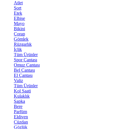
Atlet
Şort
Etek
Elbise
Mayo
Bikini
Çorap
Gömlek
Rüzgarlık
İçlik
Tüm Ürünler
Spor Çantası
Omuz Çantası
Bel Çantası
El Çantası
Valiz
Tüm Ürünler
Kol Saati
Kulaklık
Şapka
Bere
Parfüm
Eldiven
Cüzdan
Gözlük