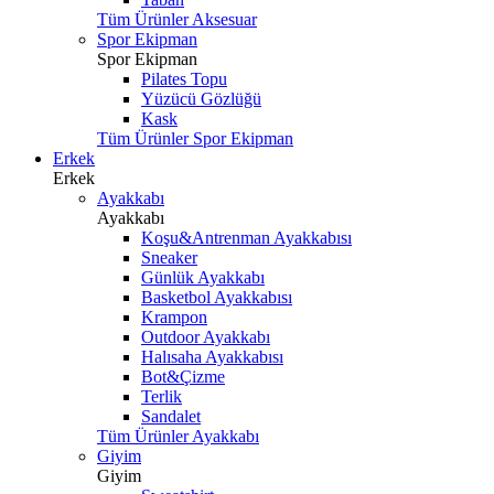
Tüm Ürünler Aksesuar
Spor Ekipman
Spor Ekipman
Pilates Topu
Yüzücü Gözlüğü
Kask
Tüm Ürünler Spor Ekipman
Erkek
Erkek
Ayakkabı
Ayakkabı
Koşu&Antrenman Ayakkabısı
Sneaker
Günlük Ayakkabı
Basketbol Ayakkabısı
Krampon
Outdoor Ayakkabı
Halısaha Ayakkabısı
Bot&Çizme
Terlik
Sandalet
Tüm Ürünler Ayakkabı
Giyim
Giyim