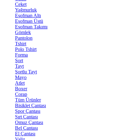
Ceket
Yağmurluk
Eşofman Altı
Eşofman Üstü
Eşofman Takımı
Gömlek
Pantolon
Tshirt
Polo Tshirt
Forma
Şort
Tayt
Şortlu Tayt
Mayo
Atlet
Boxer
Çorap
Tüm Ürünler
Bisiklet Çantası
Spor Çantası
Sırt Çantası
Omuz Çantası
Bel Çantası
El Çantası
Valiz