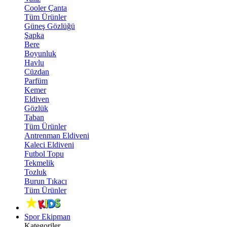
Cooler Çanta
Tüm Ürünler
Güneş Gözlüğü
Şapka
Bere
Boyunluk
Havlu
Cüzdan
Parfüm
Kemer
Eldiven
Gözlük
Taban
Tüm Ürünler
Antrenman Eldiveni
Kaleci Eldiveni
Futbol Topu
Tekmelik
Tozluk
Burun Tıkacı
Tüm Ürünler
Spor Ekipman
Kategoriler