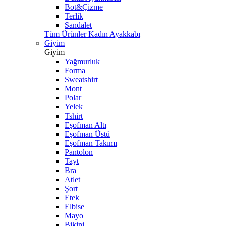
Bot&Çizme
Terlik
Sandalet
Tüm Ürünler Kadın Ayakkabı
Giyim
Giyim
Yağmurluk
Forma
Sweatshirt
Mont
Polar
Yelek
Tshirt
Eşofman Altı
Eşofman Üstü
Eşofman Takımı
Pantolon
Tayt
Bra
Atlet
Şort
Etek
Elbise
Mayo
Bikini