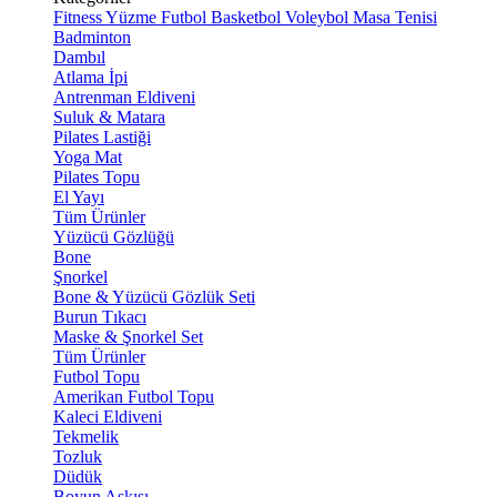
Fitness
Yüzme
Futbol
Basketbol
Voleybol
Masa Tenisi
Badminton
Dambıl
Atlama İpi
Antrenman Eldiveni
Suluk & Matara
Pilates Lastiği
Yoga Mat
Pilates Topu
El Yayı
Tüm Ürünler
Yüzücü Gözlüğü
Bone
Şnorkel
Bone & Yüzücü Gözlük Seti
Burun Tıkacı
Maske & Şnorkel Set
Tüm Ürünler
Futbol Topu
Amerikan Futbol Topu
Kaleci Eldiveni
Tekmelik
Tozluk
Düdük
Boyun Askısı