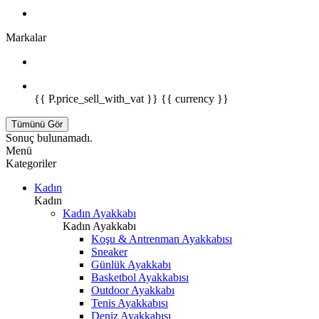
Markalar
{{ P.price_sell_with_vat }} {{ currency }}
Tümünü Gör
Sonuç bulunamadı.
Menü
Kategoriler
Kadın
Kadın
Kadın Ayakkabı
Kadın Ayakkabı
Koşu & Antrenman Ayakkabısı
Sneaker
Günlük Ayakkabı
Basketbol Ayakkabısı
Outdoor Ayakkabı
Tenis Ayakkabısı
Deniz Ayakkabısı