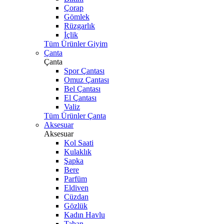
Çorap
Gömlek
Rüzgarlık
İçlik
Tüm Ürünler Giyim
Çanta
Çanta
Spor Çantası
Omuz Çantası
Bel Çantası
El Çantası
Valiz
Tüm Ürünler Çanta
Aksesuar
Aksesuar
Kol Saati
Kulaklık
Şapka
Bere
Parfüm
Eldiven
Cüzdan
Gözlük
Kadın Havlu
Taban