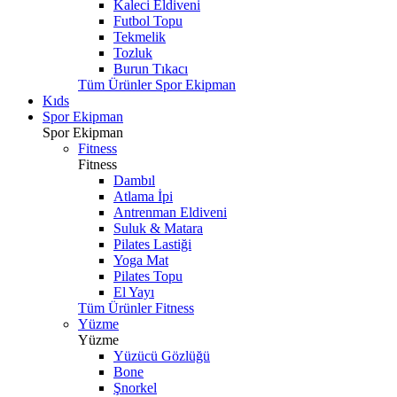
Kaleci Eldiveni
Futbol Topu
Tekmelik
Tozluk
Burun Tıkacı
Tüm Ürünler Spor Ekipman
Kıds
Spor Ekipman
Spor Ekipman
Fitness
Fitness
Dambıl
Atlama İpi
Antrenman Eldiveni
Suluk & Matara
Pilates Lastiği
Yoga Mat
Pilates Topu
El Yayı
Tüm Ürünler Fitness
Yüzme
Yüzme
Yüzücü Gözlüğü
Bone
Şnorkel