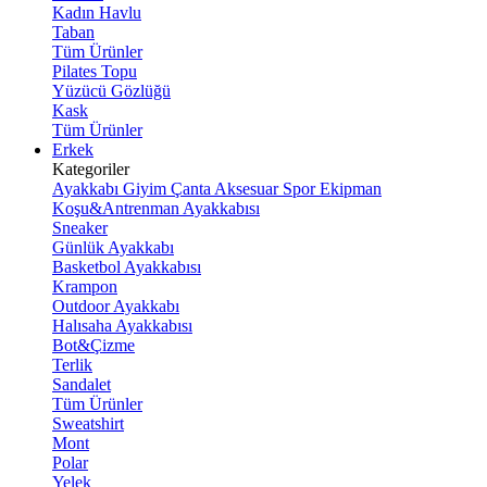
Kadın Havlu
Taban
Tüm Ürünler
Pilates Topu
Yüzücü Gözlüğü
Kask
Tüm Ürünler
Erkek
Kategoriler
Ayakkabı
Giyim
Çanta
Aksesuar
Spor Ekipman
Koşu&Antrenman Ayakkabısı
Sneaker
Günlük Ayakkabı
Basketbol Ayakkabısı
Krampon
Outdoor Ayakkabı
Halısaha Ayakkabısı
Bot&Çizme
Terlik
Sandalet
Tüm Ürünler
Sweatshirt
Mont
Polar
Yelek