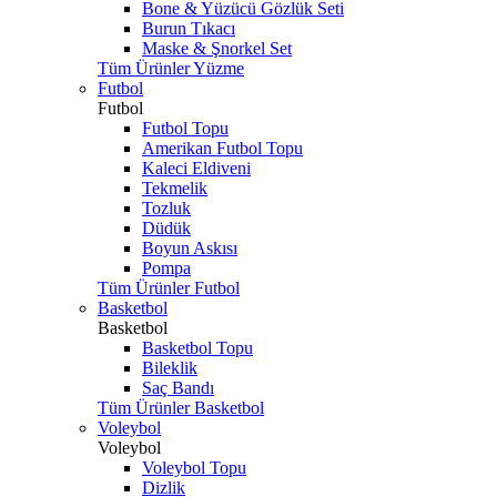
Bone & Yüzücü Gözlük Seti
Burun Tıkacı
Maske & Şnorkel Set
Tüm Ürünler Yüzme
Futbol
Futbol
Futbol Topu
Amerikan Futbol Topu
Kaleci Eldiveni
Tekmelik
Tozluk
Düdük
Boyun Askısı
Pompa
Tüm Ürünler Futbol
Basketbol
Basketbol
Basketbol Topu
Bileklik
Saç Bandı
Tüm Ürünler Basketbol
Voleybol
Voleybol
Voleybol Topu
Dizlik