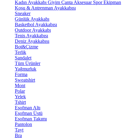
Kadın Ayakkabı
Giyim
Çanta
Aksesuar
Spor Ekipman
Koşu & Antrenman Ayakkabısı
Sneaker
Günlük Ayakkabı
Basketbol Ayakkabısı
Outdoor Ayakkabı
Tenis Ayakkabısı
Deniz Ayakkabısı
Bot&Çizme
Terlik
Sandalet
Tüm Ürünler
Yağmurluk
Forma
Sweatshirt
Mont
Polar
Yelek
Tshirt
Eşofman Altı
Eşofman Üstü
Eşofman Takımı
Pantolon
Tayt
Bra