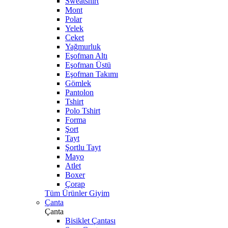
Sweatshirt
Mont
Polar
Yelek
Ceket
Yağmurluk
Eşofman Altı
Eşofman Üstü
Eşofman Takımı
Gömlek
Pantolon
Tshirt
Polo Tshirt
Forma
Şort
Tayt
Şortlu Tayt
Mayo
Atlet
Boxer
Çorap
Tüm Ürünler Giyim
Çanta
Çanta
Bisiklet Çantası