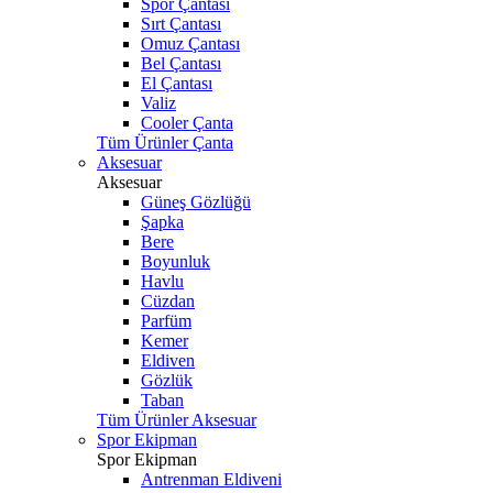
Spor Çantası
Sırt Çantası
Omuz Çantası
Bel Çantası
El Çantası
Valiz
Cooler Çanta
Tüm Ürünler Çanta
Aksesuar
Aksesuar
Güneş Gözlüğü
Şapka
Bere
Boyunluk
Havlu
Cüzdan
Parfüm
Kemer
Eldiven
Gözlük
Taban
Tüm Ürünler Aksesuar
Spor Ekipman
Spor Ekipman
Antrenman Eldiveni