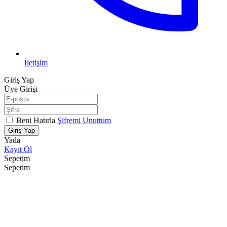
İletişim
Giriş Yap
Üye Girişi
Beni Hatırla
Şifremi Unuttum
Giriş Yap
Yada
Kayıt Ol
Sepetim
Sepetim