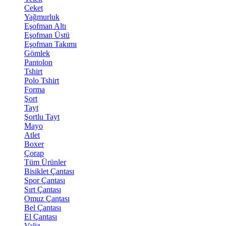
Ceket
Yağmurluk
Eşofman Altı
Eşofman Üstü
Eşofman Takımı
Gömlek
Pantolon
Tshirt
Polo Tshirt
Forma
Şort
Tayt
Şortlu Tayt
Mayo
Atlet
Boxer
Çorap
Tüm Ürünler
Bisiklet Çantası
Spor Çantası
Sırt Çantası
Omuz Çantası
Bel Çantası
El Çantası
Valiz