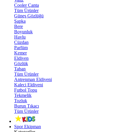
Cooler Çanta
Tüm Ürünler
Güneş Gözlüğü
Şapka
Bere
Boyunluk
Havlu
Cüzdan
Parfüm
Kemer
Eldiven
Gözlük
Taban
Tüm Ürünler
Antrenman Eldiveni
Kaleci Eldiveni
Futbol Topu
Tekmelik
Tozluk
Burun Tıkacı
Tüm Ürünler
Spor Ekipman
Kategoriler