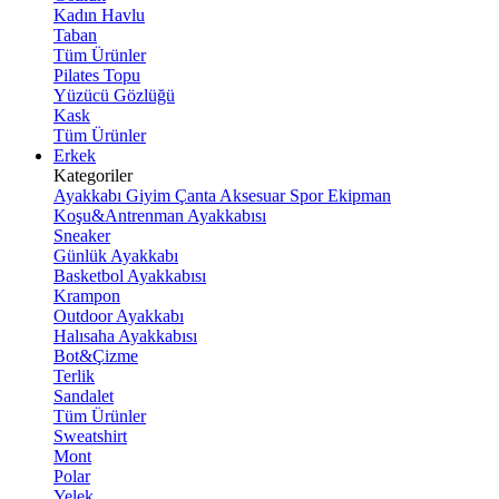
Kadın Havlu
Taban
Tüm Ürünler
Pilates Topu
Yüzücü Gözlüğü
Kask
Tüm Ürünler
Erkek
Kategoriler
Ayakkabı
Giyim
Çanta
Aksesuar
Spor Ekipman
Koşu&Antrenman Ayakkabısı
Sneaker
Günlük Ayakkabı
Basketbol Ayakkabısı
Krampon
Outdoor Ayakkabı
Halısaha Ayakkabısı
Bot&Çizme
Terlik
Sandalet
Tüm Ürünler
Sweatshirt
Mont
Polar
Yelek