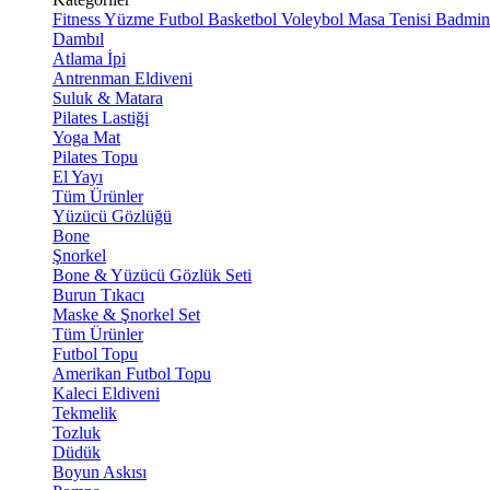
Fitness
Yüzme
Futbol
Basketbol
Voleybol
Masa Tenisi
Badmin
Dambıl
Atlama İpi
Antrenman Eldiveni
Suluk & Matara
Pilates Lastiği
Yoga Mat
Pilates Topu
El Yayı
Tüm Ürünler
Yüzücü Gözlüğü
Bone
Şnorkel
Bone & Yüzücü Gözlük Seti
Burun Tıkacı
Maske & Şnorkel Set
Tüm Ürünler
Futbol Topu
Amerikan Futbol Topu
Kaleci Eldiveni
Tekmelik
Tozluk
Düdük
Boyun Askısı