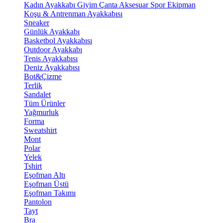
Kadın Ayakkabı
Giyim
Çanta
Aksesuar
Spor Ekipman
Koşu & Antrenman Ayakkabısı
Sneaker
Günlük Ayakkabı
Basketbol Ayakkabısı
Outdoor Ayakkabı
Tenis Ayakkabısı
Deniz Ayakkabısı
Bot&Çizme
Terlik
Sandalet
Tüm Ürünler
Yağmurluk
Forma
Sweatshirt
Mont
Polar
Yelek
Tshirt
Eşofman Altı
Eşofman Üstü
Eşofman Takımı
Pantolon
Tayt
Bra