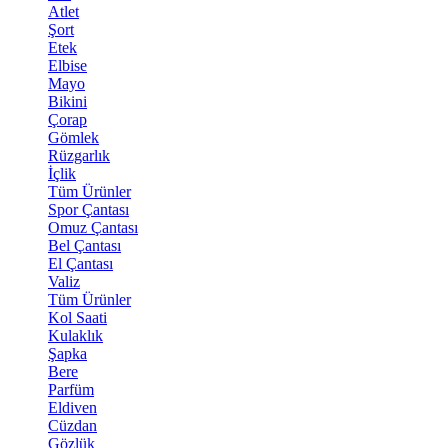
Atlet
Şort
Etek
Elbise
Mayo
Bikini
Çorap
Gömlek
Rüzgarlık
İçlik
Tüm Ürünler
Spor Çantası
Omuz Çantası
Bel Çantası
El Çantası
Valiz
Tüm Ürünler
Kol Saati
Kulaklık
Şapka
Bere
Parfüm
Eldiven
Cüzdan
Gözlük