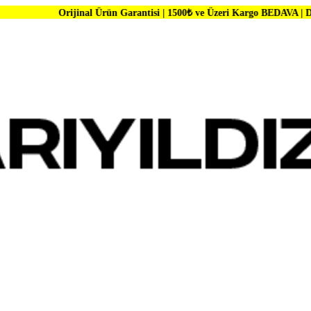
ijinal Ürün Garantisi | 1500₺ ve Üzeri Kargo BEDAVA | Dünya Markalar