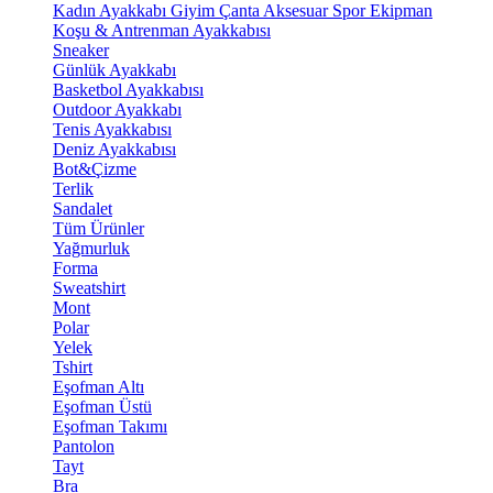
Kadın Ayakkabı
Giyim
Çanta
Aksesuar
Spor Ekipman
Koşu & Antrenman Ayakkabısı
Sneaker
Günlük Ayakkabı
Basketbol Ayakkabısı
Outdoor Ayakkabı
Tenis Ayakkabısı
Deniz Ayakkabısı
Bot&Çizme
Terlik
Sandalet
Tüm Ürünler
Yağmurluk
Forma
Sweatshirt
Mont
Polar
Yelek
Tshirt
Eşofman Altı
Eşofman Üstü
Eşofman Takımı
Pantolon
Tayt
Bra