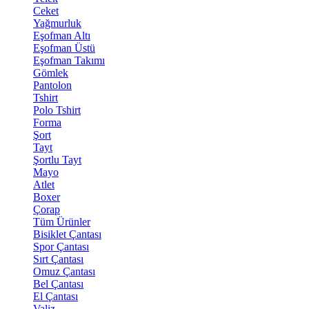
Ceket
Yağmurluk
Eşofman Altı
Eşofman Üstü
Eşofman Takımı
Gömlek
Pantolon
Tshirt
Polo Tshirt
Forma
Şort
Tayt
Şortlu Tayt
Mayo
Atlet
Boxer
Çorap
Tüm Ürünler
Bisiklet Çantası
Spor Çantası
Sırt Çantası
Omuz Çantası
Bel Çantası
El Çantası
Valiz