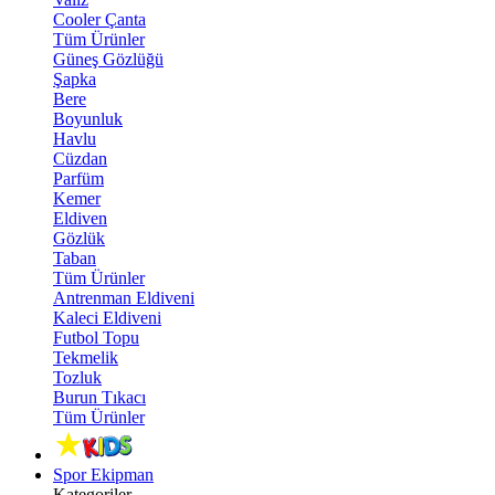
Cooler Çanta
Tüm Ürünler
Güneş Gözlüğü
Şapka
Bere
Boyunluk
Havlu
Cüzdan
Parfüm
Kemer
Eldiven
Gözlük
Taban
Tüm Ürünler
Antrenman Eldiveni
Kaleci Eldiveni
Futbol Topu
Tekmelik
Tozluk
Burun Tıkacı
Tüm Ürünler
Spor Ekipman
Kategoriler