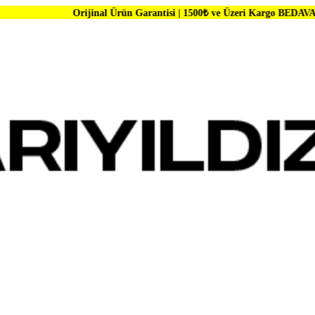
Orijinal Ürün Garantisi | 1500₺ ve Üzeri Kargo BEDAVA | Dünya Marka