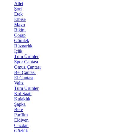
Atlet
Şort
Etek
Elbise
Mayo
Bikini
Çorap
Gömlek
Rüzgarlık
İçlik
Tüm Ürünler
Spor Çantası
Omuz Çantası
Bel Çantası
El Çantası
Valiz
Tüm Ürünler
Kol Saati
Kulaklık
Şapka
Bere
Parfüm
Eldiven
Cüzdan
Gözlük