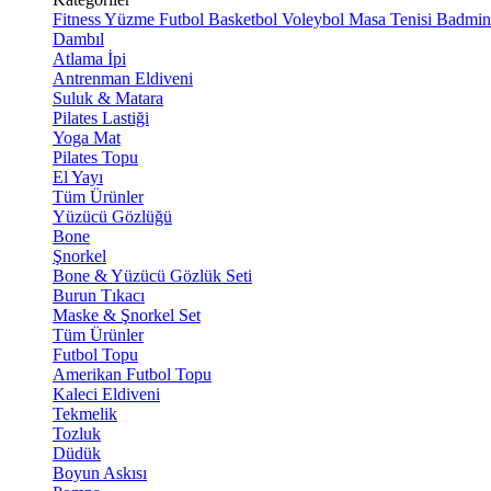
Fitness
Yüzme
Futbol
Basketbol
Voleybol
Masa Tenisi
Badmin
Dambıl
Atlama İpi
Antrenman Eldiveni
Suluk & Matara
Pilates Lastiği
Yoga Mat
Pilates Topu
El Yayı
Tüm Ürünler
Yüzücü Gözlüğü
Bone
Şnorkel
Bone & Yüzücü Gözlük Seti
Burun Tıkacı
Maske & Şnorkel Set
Tüm Ürünler
Futbol Topu
Amerikan Futbol Topu
Kaleci Eldiveni
Tekmelik
Tozluk
Düdük
Boyun Askısı