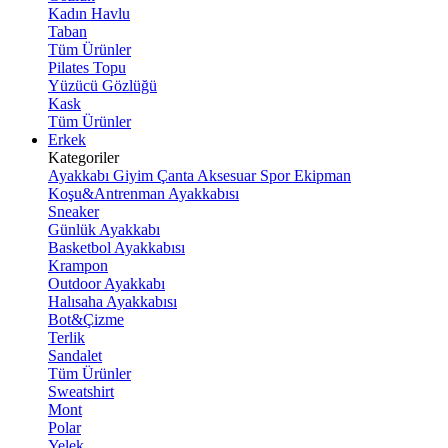
Kadın Havlu
Taban
Tüm Ürünler
Pilates Topu
Yüzücü Gözlüğü
Kask
Tüm Ürünler
Erkek
Kategoriler
Ayakkabı
Giyim
Çanta
Aksesuar
Spor Ekipman
Koşu&Antrenman Ayakkabısı
Sneaker
Günlük Ayakkabı
Basketbol Ayakkabısı
Krampon
Outdoor Ayakkabı
Halısaha Ayakkabısı
Bot&Çizme
Terlik
Sandalet
Tüm Ürünler
Sweatshirt
Mont
Polar
Yelek