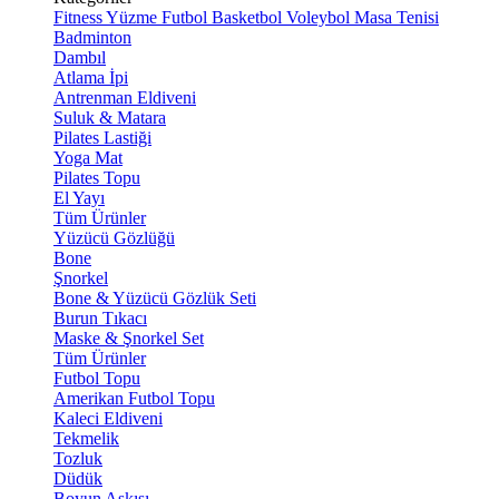
Fitness
Yüzme
Futbol
Basketbol
Voleybol
Masa Tenisi
Badminton
Dambıl
Atlama İpi
Antrenman Eldiveni
Suluk & Matara
Pilates Lastiği
Yoga Mat
Pilates Topu
El Yayı
Tüm Ürünler
Yüzücü Gözlüğü
Bone
Şnorkel
Bone & Yüzücü Gözlük Seti
Burun Tıkacı
Maske & Şnorkel Set
Tüm Ürünler
Futbol Topu
Amerikan Futbol Topu
Kaleci Eldiveni
Tekmelik
Tozluk
Düdük
Boyun Askısı