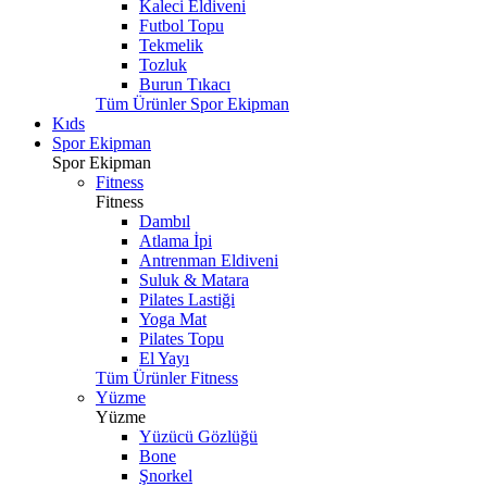
Kaleci Eldiveni
Futbol Topu
Tekmelik
Tozluk
Burun Tıkacı
Tüm Ürünler Spor Ekipman
Kıds
Spor Ekipman
Spor Ekipman
Fitness
Fitness
Dambıl
Atlama İpi
Antrenman Eldiveni
Suluk & Matara
Pilates Lastiği
Yoga Mat
Pilates Topu
El Yayı
Tüm Ürünler Fitness
Yüzme
Yüzme
Yüzücü Gözlüğü
Bone
Şnorkel