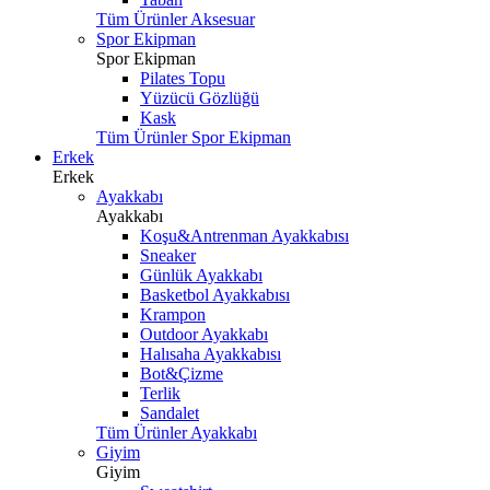
Tüm Ürünler Aksesuar
Spor Ekipman
Spor Ekipman
Pilates Topu
Yüzücü Gözlüğü
Kask
Tüm Ürünler Spor Ekipman
Erkek
Erkek
Ayakkabı
Ayakkabı
Koşu&Antrenman Ayakkabısı
Sneaker
Günlük Ayakkabı
Basketbol Ayakkabısı
Krampon
Outdoor Ayakkabı
Halısaha Ayakkabısı
Bot&Çizme
Terlik
Sandalet
Tüm Ürünler Ayakkabı
Giyim
Giyim