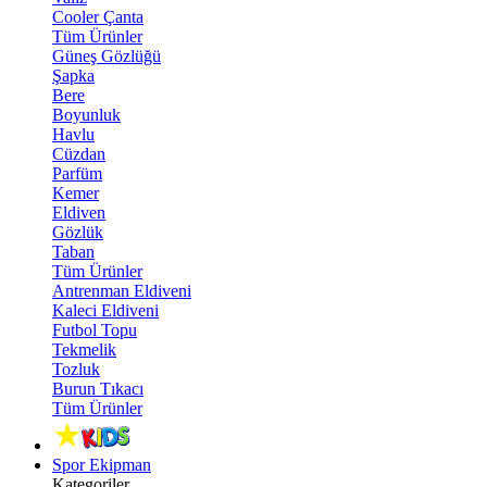
Cooler Çanta
Tüm Ürünler
Güneş Gözlüğü
Şapka
Bere
Boyunluk
Havlu
Cüzdan
Parfüm
Kemer
Eldiven
Gözlük
Taban
Tüm Ürünler
Antrenman Eldiveni
Kaleci Eldiveni
Futbol Topu
Tekmelik
Tozluk
Burun Tıkacı
Tüm Ürünler
Spor Ekipman
Kategoriler