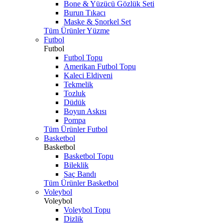
Bone & Yüzücü Gözlük Seti
Burun Tıkacı
Maske & Şnorkel Set
Tüm Ürünler Yüzme
Futbol
Futbol
Futbol Topu
Amerikan Futbol Topu
Kaleci Eldiveni
Tekmelik
Tozluk
Düdük
Boyun Askısı
Pompa
Tüm Ürünler Futbol
Basketbol
Basketbol
Basketbol Topu
Bileklik
Saç Bandı
Tüm Ürünler Basketbol
Voleybol
Voleybol
Voleybol Topu
Dizlik