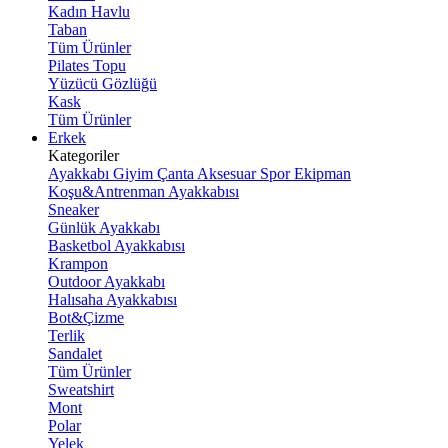
Kadın Havlu
Taban
Tüm Ürünler
Pilates Topu
Yüzücü Gözlüğü
Kask
Tüm Ürünler
Erkek
Kategoriler
Ayakkabı
Giyim
Çanta
Aksesuar
Spor Ekipman
Koşu&Antrenman Ayakkabısı
Sneaker
Günlük Ayakkabı
Basketbol Ayakkabısı
Krampon
Outdoor Ayakkabı
Halısaha Ayakkabısı
Bot&Çizme
Terlik
Sandalet
Tüm Ürünler
Sweatshirt
Mont
Polar
Yelek