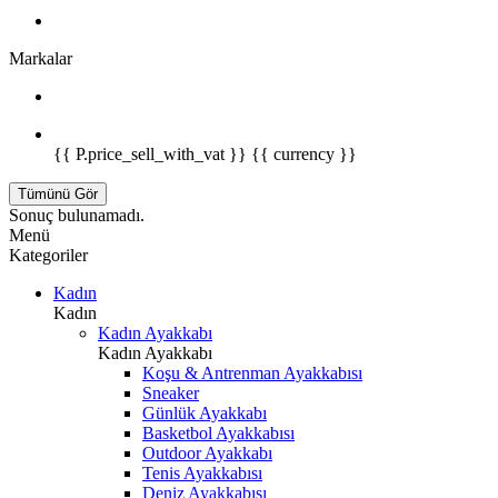
Markalar
{{ P.price_sell_with_vat }} {{ currency }}
Tümünü Gör
Sonuç bulunamadı.
Menü
Kategoriler
Kadın
Kadın
Kadın Ayakkabı
Kadın Ayakkabı
Koşu & Antrenman Ayakkabısı
Sneaker
Günlük Ayakkabı
Basketbol Ayakkabısı
Outdoor Ayakkabı
Tenis Ayakkabısı
Deniz Ayakkabısı