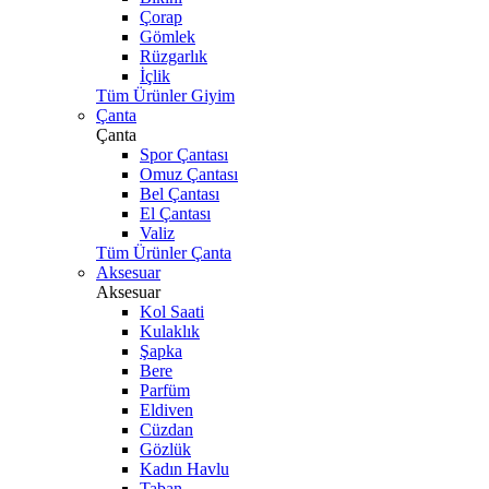
Çorap
Gömlek
Rüzgarlık
İçlik
Tüm Ürünler Giyim
Çanta
Çanta
Spor Çantası
Omuz Çantası
Bel Çantası
El Çantası
Valiz
Tüm Ürünler Çanta
Aksesuar
Aksesuar
Kol Saati
Kulaklık
Şapka
Bere
Parfüm
Eldiven
Cüzdan
Gözlük
Kadın Havlu
Taban