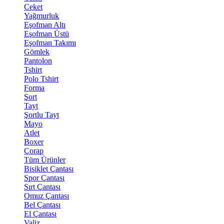
Ceket
Yağmurluk
Eşofman Altı
Eşofman Üstü
Eşofman Takımı
Gömlek
Pantolon
Tshirt
Polo Tshirt
Forma
Şort
Tayt
Şortlu Tayt
Mayo
Atlet
Boxer
Çorap
Tüm Ürünler
Bisiklet Çantası
Spor Çantası
Sırt Çantası
Omuz Çantası
Bel Çantası
El Çantası
Valiz