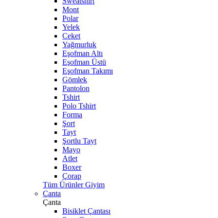
Sweatshirt
Mont
Polar
Yelek
Ceket
Yağmurluk
Eşofman Altı
Eşofman Üstü
Eşofman Takımı
Gömlek
Pantolon
Tshirt
Polo Tshirt
Forma
Şort
Tayt
Şortlu Tayt
Mayo
Atlet
Boxer
Çorap
Tüm Ürünler Giyim
Çanta
Çanta
Bisiklet Çantası