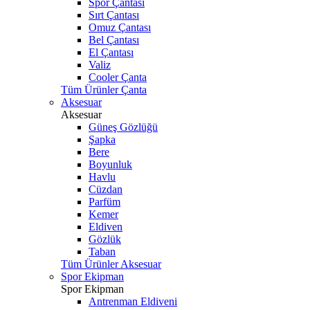
Spor Çantası
Sırt Çantası
Omuz Çantası
Bel Çantası
El Çantası
Valiz
Cooler Çanta
Tüm Ürünler Çanta
Aksesuar
Aksesuar
Güneş Gözlüğü
Şapka
Bere
Boyunluk
Havlu
Cüzdan
Parfüm
Kemer
Eldiven
Gözlük
Taban
Tüm Ürünler Aksesuar
Spor Ekipman
Spor Ekipman
Antrenman Eldiveni