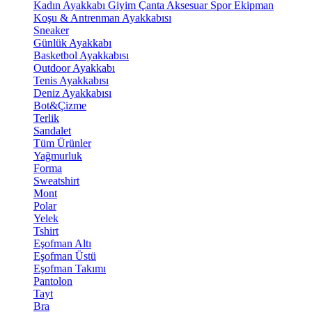
Kadın Ayakkabı
Giyim
Çanta
Aksesuar
Spor Ekipman
Koşu & Antrenman Ayakkabısı
Sneaker
Günlük Ayakkabı
Basketbol Ayakkabısı
Outdoor Ayakkabı
Tenis Ayakkabısı
Deniz Ayakkabısı
Bot&Çizme
Terlik
Sandalet
Tüm Ürünler
Yağmurluk
Forma
Sweatshirt
Mont
Polar
Yelek
Tshirt
Eşofman Altı
Eşofman Üstü
Eşofman Takımı
Pantolon
Tayt
Bra