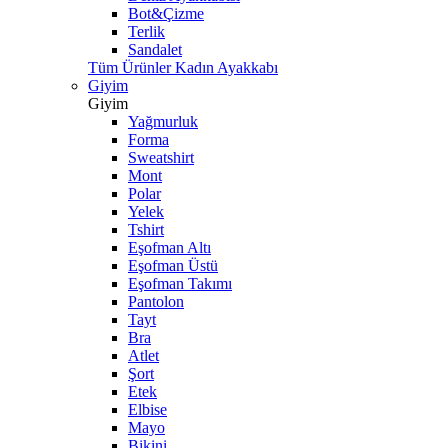
Bot&Çizme
Terlik
Sandalet
Tüm Ürünler Kadın Ayakkabı
Giyim
Giyim
Yağmurluk
Forma
Sweatshirt
Mont
Polar
Yelek
Tshirt
Eşofman Altı
Eşofman Üstü
Eşofman Takımı
Pantolon
Tayt
Bra
Atlet
Şort
Etek
Elbise
Mayo
Bikini