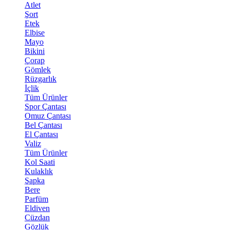
Atlet
Şort
Etek
Elbise
Mayo
Bikini
Çorap
Gömlek
Rüzgarlık
İçlik
Tüm Ürünler
Spor Çantası
Omuz Çantası
Bel Çantası
El Çantası
Valiz
Tüm Ürünler
Kol Saati
Kulaklık
Şapka
Bere
Parfüm
Eldiven
Cüzdan
Gözlük