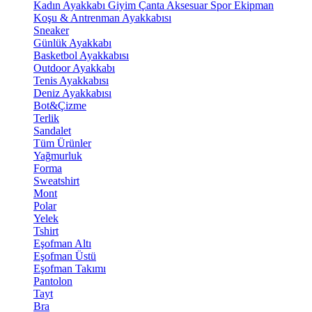
Kadın Ayakkabı
Giyim
Çanta
Aksesuar
Spor Ekipman
Koşu & Antrenman Ayakkabısı
Sneaker
Günlük Ayakkabı
Basketbol Ayakkabısı
Outdoor Ayakkabı
Tenis Ayakkabısı
Deniz Ayakkabısı
Bot&Çizme
Terlik
Sandalet
Tüm Ürünler
Yağmurluk
Forma
Sweatshirt
Mont
Polar
Yelek
Tshirt
Eşofman Altı
Eşofman Üstü
Eşofman Takımı
Pantolon
Tayt
Bra