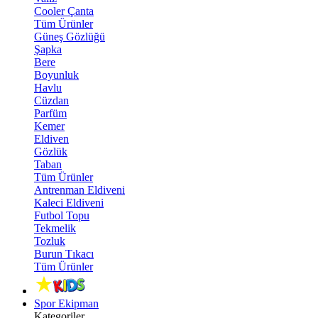
Cooler Çanta
Tüm Ürünler
Güneş Gözlüğü
Şapka
Bere
Boyunluk
Havlu
Cüzdan
Parfüm
Kemer
Eldiven
Gözlük
Taban
Tüm Ürünler
Antrenman Eldiveni
Kaleci Eldiveni
Futbol Topu
Tekmelik
Tozluk
Burun Tıkacı
Tüm Ürünler
Spor Ekipman
Kategoriler