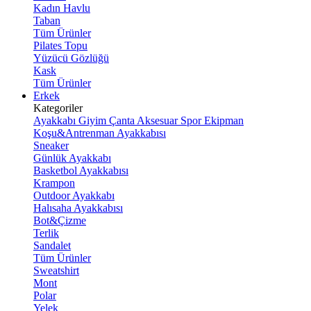
Kadın Havlu
Taban
Tüm Ürünler
Pilates Topu
Yüzücü Gözlüğü
Kask
Tüm Ürünler
Erkek
Kategoriler
Ayakkabı
Giyim
Çanta
Aksesuar
Spor Ekipman
Koşu&Antrenman Ayakkabısı
Sneaker
Günlük Ayakkabı
Basketbol Ayakkabısı
Krampon
Outdoor Ayakkabı
Halısaha Ayakkabısı
Bot&Çizme
Terlik
Sandalet
Tüm Ürünler
Sweatshirt
Mont
Polar
Yelek