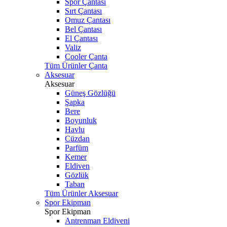
Spor Çantası
Sırt Çantası
Omuz Çantası
Bel Çantası
El Çantası
Valiz
Cooler Çanta
Tüm Ürünler Çanta
Aksesuar
Aksesuar
Güneş Gözlüğü
Şapka
Bere
Boyunluk
Havlu
Cüzdan
Parfüm
Kemer
Eldiven
Gözlük
Taban
Tüm Ürünler Aksesuar
Spor Ekipman
Spor Ekipman
Antrenman Eldiveni