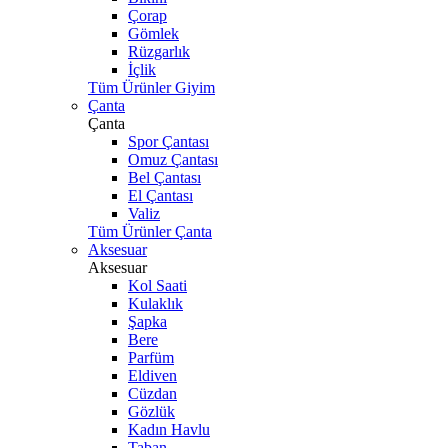
Çorap
Gömlek
Rüzgarlık
İçlik
Tüm Ürünler Giyim
Çanta
Çanta
Spor Çantası
Omuz Çantası
Bel Çantası
El Çantası
Valiz
Tüm Ürünler Çanta
Aksesuar
Aksesuar
Kol Saati
Kulaklık
Şapka
Bere
Parfüm
Eldiven
Cüzdan
Gözlük
Kadın Havlu
Taban