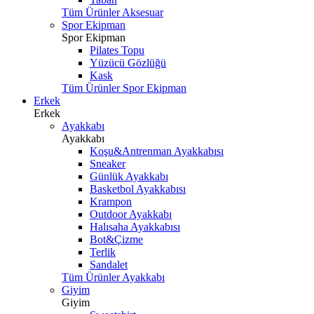
Tüm Ürünler Aksesuar
Spor Ekipman
Spor Ekipman
Pilates Topu
Yüzücü Gözlüğü
Kask
Tüm Ürünler Spor Ekipman
Erkek
Erkek
Ayakkabı
Ayakkabı
Koşu&Antrenman Ayakkabısı
Sneaker
Günlük Ayakkabı
Basketbol Ayakkabısı
Krampon
Outdoor Ayakkabı
Halısaha Ayakkabısı
Bot&Çizme
Terlik
Sandalet
Tüm Ürünler Ayakkabı
Giyim
Giyim