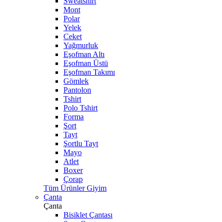
Sweatshirt
Mont
Polar
Yelek
Ceket
Yağmurluk
Eşofman Altı
Eşofman Üstü
Eşofman Takımı
Gömlek
Pantolon
Tshirt
Polo Tshirt
Forma
Şort
Tayt
Şortlu Tayt
Mayo
Atlet
Boxer
Çorap
Tüm Ürünler Giyim
Çanta
Çanta
Bisiklet Çantası