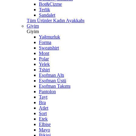
Bot&Çizme
Terlik
Sandalet
Tüm Ürünler Kadın Ayakkabı
Giyim
Giyim
Yağmurluk
Forma
Sweatshirt
Mont
Polar
Yelek
Tshirt
Eşofman Altı
Eşofman Üstü
Eşofman Takımı
Pantolon
Tayt
Bra
Atlet
Şort
Etek
Elbise
Mayo
Bikini