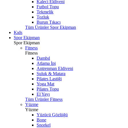
Kaleci Eldiveni
Futbol Topu
Tekmelik
Tozluk
Burun Tıkacı
Tüm Ürünler Spor Ekipman
Kıds
Spor Ekipman
Spor Ekipman
Fitness
Fitness
Dambıl
Atlama İpi
Antrenman Eldiveni
Suluk & Matara
Pilates Lastiği
Yoga Mat
Pilates Topu
El Yayı
Tüm Ürünler Fitness
Yüzme
Yüzme
Yüzücü Gözlüğü
Bone
Şnorkel