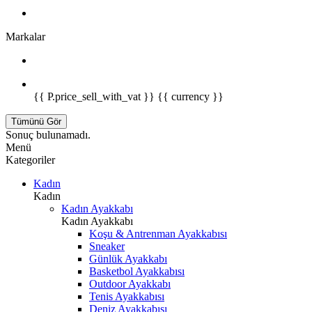
Markalar
{{ P.price_sell_with_vat }} {{ currency }}
Tümünü Gör
Sonuç bulunamadı.
Menü
Kategoriler
Kadın
Kadın
Kadın Ayakkabı
Kadın Ayakkabı
Koşu & Antrenman Ayakkabısı
Sneaker
Günlük Ayakkabı
Basketbol Ayakkabısı
Outdoor Ayakkabı
Tenis Ayakkabısı
Deniz Ayakkabısı