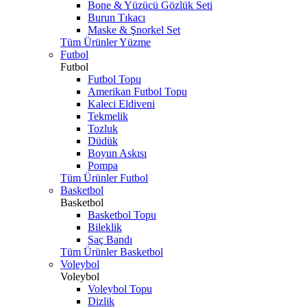
Bone & Yüzücü Gözlük Seti
Burun Tıkacı
Maske & Şnorkel Set
Tüm Ürünler Yüzme
Futbol
Futbol
Futbol Topu
Amerikan Futbol Topu
Kaleci Eldiveni
Tekmelik
Tozluk
Düdük
Boyun Askısı
Pompa
Tüm Ürünler Futbol
Basketbol
Basketbol
Basketbol Topu
Bileklik
Saç Bandı
Tüm Ürünler Basketbol
Voleybol
Voleybol
Voleybol Topu
Dizlik