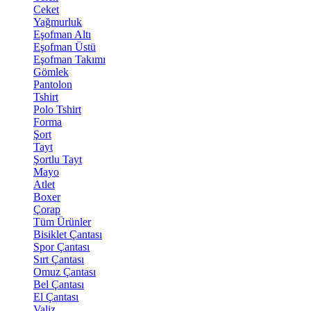
Ceket
Yağmurluk
Eşofman Altı
Eşofman Üstü
Eşofman Takımı
Gömlek
Pantolon
Tshirt
Polo Tshirt
Forma
Şort
Tayt
Şortlu Tayt
Mayo
Atlet
Boxer
Çorap
Tüm Ürünler
Bisiklet Çantası
Spor Çantası
Sırt Çantası
Omuz Çantası
Bel Çantası
El Çantası
Valiz