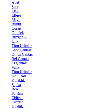
Atlet
Şort
Etek
Elbise
Mayo
Bikini
Çorap
Gömlek
Rüzgarlık
İçlik
Tüm Ürünler
Spor Çantası
Omuz Çantası
Bel Çantası
El Çantası
Valiz
Tüm Ürünler
Kol Saati
Kulaklık
Şapka
Bere
Parfüm
Eldiven
Cüzdan
Gözlük