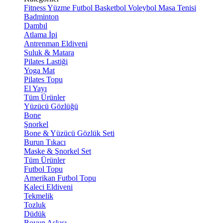
Fitness
Yüzme
Futbol
Basketbol
Voleybol
Masa Tenisi
Badminton
Dambıl
Atlama İpi
Antrenman Eldiveni
Suluk & Matara
Pilates Lastiği
Yoga Mat
Pilates Topu
El Yayı
Tüm Ürünler
Yüzücü Gözlüğü
Bone
Şnorkel
Bone & Yüzücü Gözlük Seti
Burun Tıkacı
Maske & Şnorkel Set
Tüm Ürünler
Futbol Topu
Amerikan Futbol Topu
Kaleci Eldiveni
Tekmelik
Tozluk
Düdük
Boyun Askısı