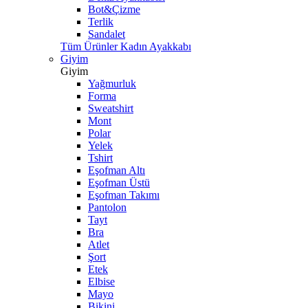
Bot&Çizme
Terlik
Sandalet
Tüm Ürünler Kadın Ayakkabı
Giyim
Giyim
Yağmurluk
Forma
Sweatshirt
Mont
Polar
Yelek
Tshirt
Eşofman Altı
Eşofman Üstü
Eşofman Takımı
Pantolon
Tayt
Bra
Atlet
Şort
Etek
Elbise
Mayo
Bikini