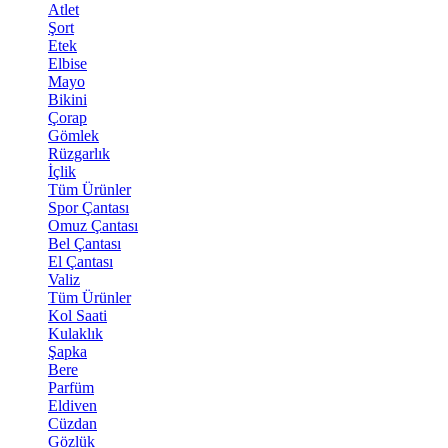
Atlet
Şort
Etek
Elbise
Mayo
Bikini
Çorap
Gömlek
Rüzgarlık
İçlik
Tüm Ürünler
Spor Çantası
Omuz Çantası
Bel Çantası
El Çantası
Valiz
Tüm Ürünler
Kol Saati
Kulaklık
Şapka
Bere
Parfüm
Eldiven
Cüzdan
Gözlük