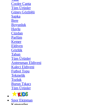
Cooler Çanta
Tüm Ürünler
Güneş Gözlüğü
Şapka
Bere
Boyunluk
Havlu
Cüzdan
Parfüm
Kemer
Eldiven
Gözlük
Taban
Tüm Ürünler
Antrenman Eldiveni
Kaleci Eldiveni
Futbol Topu
Tekmelik
Tozluk
Burun Tıkacı
Tüm Ürünler
Spor Ekipman
Kategoriler