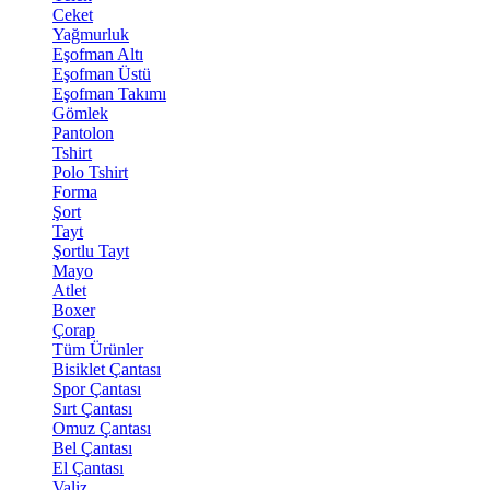
Ceket
Yağmurluk
Eşofman Altı
Eşofman Üstü
Eşofman Takımı
Gömlek
Pantolon
Tshirt
Polo Tshirt
Forma
Şort
Tayt
Şortlu Tayt
Mayo
Atlet
Boxer
Çorap
Tüm Ürünler
Bisiklet Çantası
Spor Çantası
Sırt Çantası
Omuz Çantası
Bel Çantası
El Çantası
Valiz