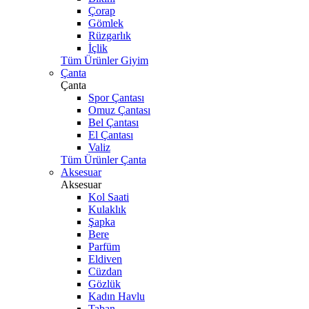
Çorap
Gömlek
Rüzgarlık
İçlik
Tüm Ürünler Giyim
Çanta
Çanta
Spor Çantası
Omuz Çantası
Bel Çantası
El Çantası
Valiz
Tüm Ürünler Çanta
Aksesuar
Aksesuar
Kol Saati
Kulaklık
Şapka
Bere
Parfüm
Eldiven
Cüzdan
Gözlük
Kadın Havlu
Taban