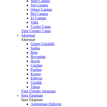
Spor Çantası
Sırt Çantası
Omuz Çantası
Bel Çantası
El Çantası
Valiz
Cooler Çanta
Tüm Ürünler Çanta
Aksesuar
Aksesuar
Güneş Gözlüğü
Şapka
Bere
Boyunluk
Havlu
Cüzdan
Parfüm
Kemer
Eldiven
Gözlük
Taban
Tüm Ürünler Aksesuar
Spor Ekipman
Spor Ekipman
Antrenman Eldiveni