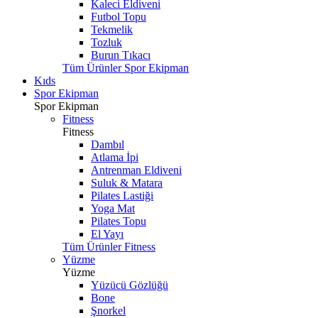
Kaleci Eldiveni
Futbol Topu
Tekmelik
Tozluk
Burun Tıkacı
Tüm Ürünler Spor Ekipman
Kıds
Spor Ekipman
Spor Ekipman
Fitness
Fitness
Dambıl
Atlama İpi
Antrenman Eldiveni
Suluk & Matara
Pilates Lastiği
Yoga Mat
Pilates Topu
El Yayı
Tüm Ürünler Fitness
Yüzme
Yüzme
Yüzücü Gözlüğü
Bone
Şnorkel