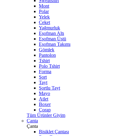
Sweatshirt
Mont
Polar
Yelek
Ceket
Yağmurluk
Eşofman Altı
Eşofman Üstü
Eşofman Takımı
Gömlek
Pantolon
Tshirt
Polo Tshirt
Forma
Şort
Tayt
Şortlu Tayt
Mayo
Atlet
Boxer
Çorap
Tüm Ürünler Giyim
Çanta
Çanta
Bisiklet Çantası