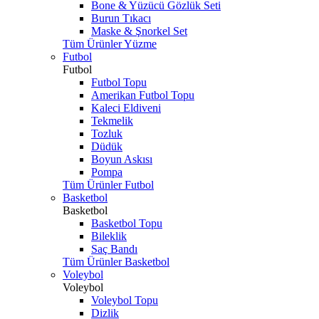
Bone & Yüzücü Gözlük Seti
Burun Tıkacı
Maske & Şnorkel Set
Tüm Ürünler Yüzme
Futbol
Futbol
Futbol Topu
Amerikan Futbol Topu
Kaleci Eldiveni
Tekmelik
Tozluk
Düdük
Boyun Askısı
Pompa
Tüm Ürünler Futbol
Basketbol
Basketbol
Basketbol Topu
Bileklik
Saç Bandı
Tüm Ürünler Basketbol
Voleybol
Voleybol
Voleybol Topu
Dizlik