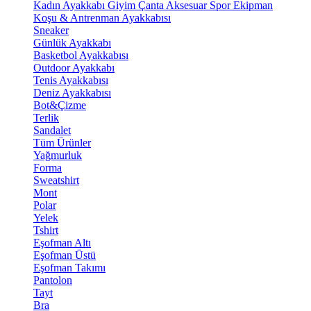
Kadın Ayakkabı
Giyim
Çanta
Aksesuar
Spor Ekipman
Koşu & Antrenman Ayakkabısı
Sneaker
Günlük Ayakkabı
Basketbol Ayakkabısı
Outdoor Ayakkabı
Tenis Ayakkabısı
Deniz Ayakkabısı
Bot&Çizme
Terlik
Sandalet
Tüm Ürünler
Yağmurluk
Forma
Sweatshirt
Mont
Polar
Yelek
Tshirt
Eşofman Altı
Eşofman Üstü
Eşofman Takımı
Pantolon
Tayt
Bra