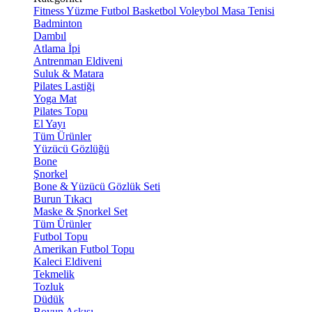
Fitness
Yüzme
Futbol
Basketbol
Voleybol
Masa Tenisi
Badminton
Dambıl
Atlama İpi
Antrenman Eldiveni
Suluk & Matara
Pilates Lastiği
Yoga Mat
Pilates Topu
El Yayı
Tüm Ürünler
Yüzücü Gözlüğü
Bone
Şnorkel
Bone & Yüzücü Gözlük Seti
Burun Tıkacı
Maske & Şnorkel Set
Tüm Ürünler
Futbol Topu
Amerikan Futbol Topu
Kaleci Eldiveni
Tekmelik
Tozluk
Düdük
Boyun Askısı