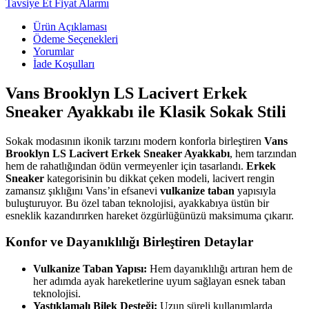
Tavsiye Et
Fiyat Alarmı
Ürün Açıklaması
Ödeme Seçenekleri
Yorumlar
İade Koşulları
Vans Brooklyn LS Lacivert Erkek
Sneaker Ayakkabı ile Klasik Sokak Stili
Sokak modasının ikonik tarzını modern konforla birleştiren
Vans
Brooklyn LS Lacivert Erkek Sneaker Ayakkabı
, hem tarzından
hem de rahatlığından ödün vermeyenler için tasarlandı.
Erkek
Sneaker
kategorisinin bu dikkat çeken modeli, lacivert rengin
zamansız şıklığını Vans’in efsanevi
vulkanize taban
yapısıyla
buluşturuyor. Bu özel taban teknolojisi, ayakkabıya üstün bir
esneklik kazandırırken hareket özgürlüğünüzü maksimuma çıkarır.
Konfor ve Dayanıklılığı Birleştiren Detaylar
Vulkanize Taban Yapısı:
Hem dayanıklılığı artıran hem de
her adımda ayak hareketlerine uyum sağlayan esnek taban
teknolojisi.
Yastıklamalı Bilek Desteği:
Uzun süreli kullanımlarda