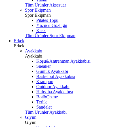
Tüm Ürünler Aksesuar
Spor Ekipman
Spor Ekipman
Pilates Topu
Yüzücü Gözlüğü
Kask
Tüm Ürünler Spor Ekipman
Erkek
Erkek
Ayakkabı
Ayakkabı
Koşu&Antrenman Ayakkabısı
Sneaker
Günlük Ayakkabı
Basketbol Ayakkabısı
Krampon
Outdoor Ayakkabı
Halısaha Ayakkabısı
Bot&Çizme
Terlik
Sandalet
Tüm Ürünler Ayakkabı
Giyim
Giyim