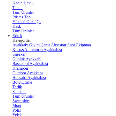
Kadın Havlu
Taban
Tüm Ürünler
Pilates Topu
Yüzücü Gözlüğü
Kask
Tüm Ürünler
Erkek
Kategoriler
Ayakkabı
Giyim
Çanta
Aksesuar
Spor Ekipman
Koşu&Antrenman Ayakkabısı
Sneaker
Günlük Ayakkabı
Basketbol Ayakkabısı
Krampon
Outdoor Ayakkabı
Halısaha Ayakkabısı
Bot&Çizme
Terlik
Sandalet
Tüm Ürünler
Sweatshirt
Mont
Polar
Yelek