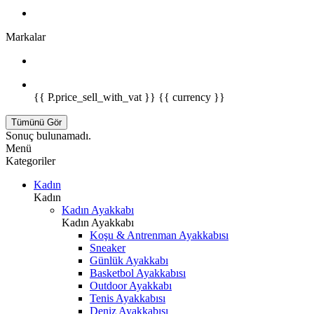
Markalar
{{ P.price_sell_with_vat }} {{ currency }}
Tümünü Gör
Sonuç bulunamadı.
Menü
Kategoriler
Kadın
Kadın
Kadın Ayakkabı
Kadın Ayakkabı
Koşu & Antrenman Ayakkabısı
Sneaker
Günlük Ayakkabı
Basketbol Ayakkabısı
Outdoor Ayakkabı
Tenis Ayakkabısı
Deniz Ayakkabısı